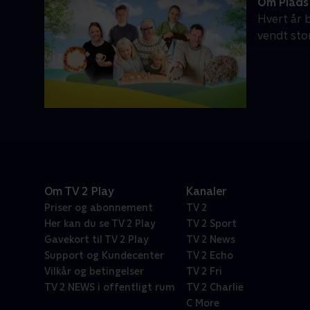
Om Plads
Hvert år 
vendt sto
Om TV 2 Play
Kanaler
Priser og abonnement
TV 2
Her kan du se TV 2 Play
TV 2 Sport
Gavekort til TV 2 Play
TV 2 News
Support og Kundecenter
TV 2 Echo
Vilkår og betingelser
TV 2 Fri
TV 2 NEWS i offentligt rum
TV 2 Charlie
C More