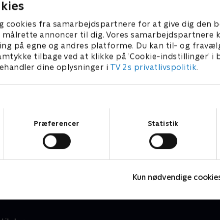
kies
g cookies fra samarbejdspartnere for at give dig den b
l at målrette annoncer til dig. Vores samarbejdspartner
ing på egne og andres platforme. Du kan til- og fravæl
amtykke tilbage ved at klikke på ’Cookie-indstillinger’ i
handler dine oplysninger i
TV 2s privatlivspolitik
.
Samtykkevalg
Præferencer
Statistik
Jul på slottet - Warwick
J
2020 • Livsstil • 46 min
2
Kun nødvendige cookie