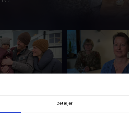
 TV 2.
provianten
3. Stress ændrede alt
g Simon var i mange år en
For nogle år siden gik Anne
 travle
ned med stress. Først da
ionsbranche. Men så
symptomerne blev alvorlige,
Detaljer
amilielivet på, og de måtte
hun at sige sit job op. I dag
 nye valg i livet.
hun som stresscoach
25 • 10 min
24. juni 2025 • 9 min