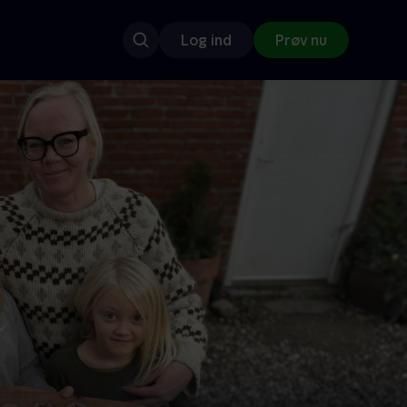
Log ind
Prøv nu