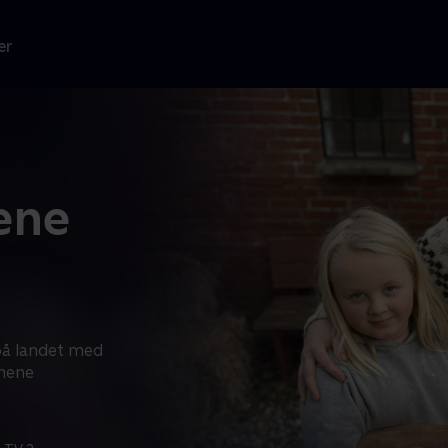
er
ene
 på landet med
rnene