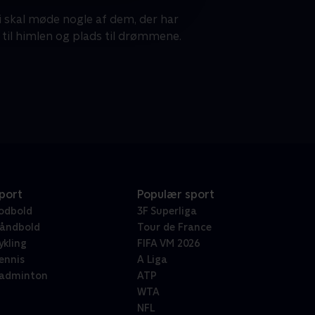
i skal møde nogle af dem, der har
til himlen og plads til drømmene.
port
Populær sport
odbold
3F Superliga
åndbold
Tour de France
ykling
FIFA VM 2026
ennis
A Liga
adminton
ATP
WTA
NFL