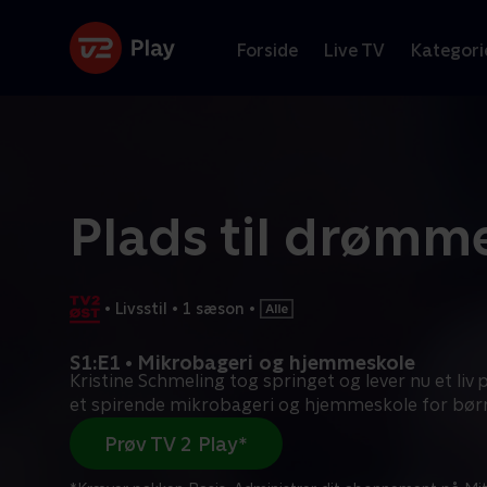
Forside
Live TV
Kategori
Plads til drømm
•
Livsstil
•
1 sæson
•
S1:E1 • Mikrobageri og hjemmeskole
Kristine Schmeling tog springet og lever nu et liv
et spirende mikrobageri og hjemmeskole for bø
Prøv TV 2 Play*