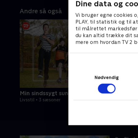
Dine data og coo
Andre så også
Vi bruger egne cookies o
PLAY, til statistik og ti
til målrettet markedsfør
du kan altid trække dit s
mere om hvordan TV 2 be
Nødvendig
Min sindssygt sunde familie
Livsstil • 3 sæsoner