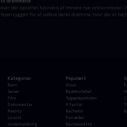
 til drømmene
bliver der oprettet tusindvis af mindre nye virksomheder. V
rbyen ryggen for at udleve deres drømme, hvor der er højt 
Kategorier
Populært
S
Børn
Klovn
F
Serier
Badehotellet
H
Film
Sygeplejeskolen
C
Dokumentar
X Factor
T
Reality
Bachelor
B
Livsstil
Forræder
Underholdning
Bachelorette