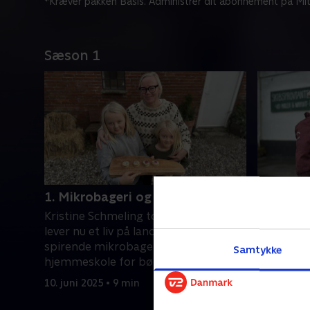
*Kræver pakken Basis. Administrer dit abonnement på Mit
Sæson 1
1. Mikrobageri og hjemmeskole
2. Skibs
Kristine Schmeling tog springet og
Natasha o
lever nu et liv på landet med et
del af den
spirende mikrobageri og
restaurat
Samtykke
hjemmeskole for børnene
bankede f
tage nogle
10. juni 2025 • 9 min
17. juni 20