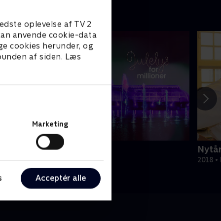
edste oplevelse af TV 2
e kan anvende cookie-data
ge cookies herunder, og
 bunden af siden. Læs
Marketing
ulelys for millioner
Nytår
022 • Livsstil • 46 min
2018 • 
s
Acceptér alle