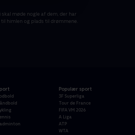
i skal møde nogle af dem, der har
til himlen og plads til drømmene.
port
Populær sport
odbold
3F Superliga
åndbold
Tour de France
ykling
FIFA VM 2026
ennis
A Liga
adminton
ATP
WTA