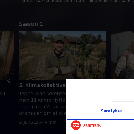
*Kræver pakken Basis. Administrer dit abonnement på Mit
Sæson 1
5. Klimakollektivet
6. Spire
sit
Jeppe Svan Sørensen er sammen
Efter i m
med 11 andre flyttet fra København
valgte Chr
til en gård i Vipperød, for at realisere
sygepleje
Samtykke
drømmen om at skabe et
under neg
klimavenligt kollektiv
og mennesk
8. juli 2025 • 9 min
15. juli 202