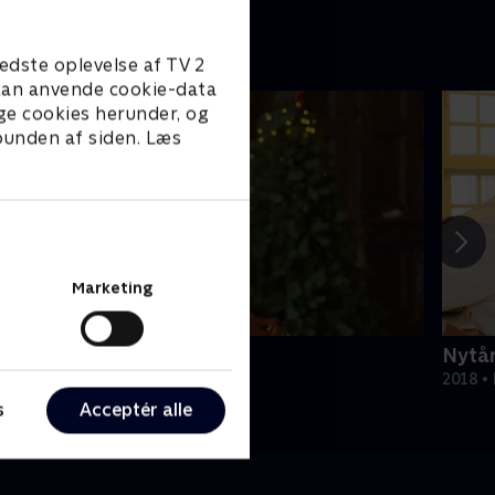
edste oplevelse af TV 2
e kan anvende cookie-data
ge cookies herunder, og
 bunden af siden. Læs
Marketing
ul på slottet - Warwick
Nytår
020 • Livsstil • 46 min
2018 • 
s
Acceptér alle