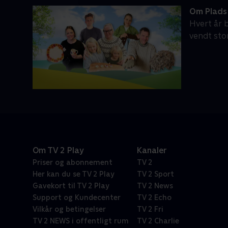
Om Plads
Hvert år 
vendt sto
Om TV 2 Play
Kanaler
Priser og abonnement
TV 2
Her kan du se TV 2 Play
TV 2 Sport
Gavekort til TV 2 Play
TV 2 News
Support og Kundecenter
TV 2 Echo
Vilkår og betingelser
TV 2 Fri
TV 2 NEWS i offentligt rum
TV 2 Charlie