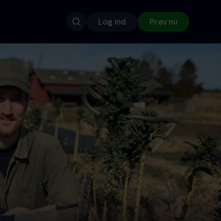
Log ind
Prøv nu