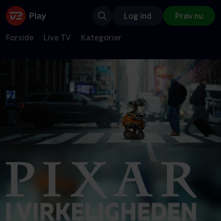
Log ind
Prøv nu
Forside
Live TV
Kategorier