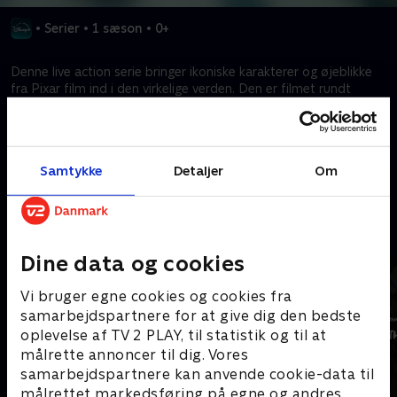
•
Serier
•
1 sæson
•
0+
Denne live action serie bringer ikoniske karakterer og øjeblikke
fra Pixar film ind i den virkelige verden. Den er filmet rundt
omkring i New York City og overrasker og glæder rigtige
mennesker på rigtige steder, når de mindst venter det.
Samtykke
Detaljer
Om
Kræver tilkøb
Mere indhold fra Disney+
Dine data og cookies
Vi bruger egne cookies og cookies fra
samarbejdspartnere for at give dig den bedste
oplevelse af TV 2 PLAY, til statistik og til at
målrette annoncer til dig. Vores
samarbejdspartnere kan anvende cookie-data til
målrettet markedsføring på egne og andres