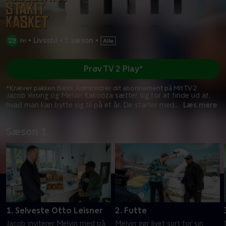
•
Livsstil
•
1 sæson
•
Prøv TV 2 Play*
*Kræver pakken Basis. Administrer dit abonnement på Mit TV 2.
Jacob Riising og Melvin Kakooza sætter sig for at finde ud af,
hvad man kan bytte sig til på et år. De starter med
...
Læs mere
Sæson 1
1. Selveste Otto Leisner
2. Futte
Jacob inviterer Melvin med på
Melvin gør livet surt for sin