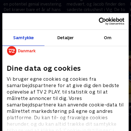
en potentiel genial investering.
medvært, og Jacob finder den
Det kræver bare et år af hans
sødeste cirkushest i Vig. De to
tid - og lidt af hans penge
krejlere ender på Fyn, hvor
Jacob forelsker sig i 'Futte'
10. august 2024 • 28 min
10. august 2024 • 28 min
Samtykke
Detaljer
Om
Andre så også
Dine data og cookies
Vi bruger egne cookies og cookies fra
samarbejdspartnere for at give dig den bedste
oplevelse af TV 2 PLAY, til statistik og til at
målrette annoncer til dig. Vores
samarbejdspartnere kan anvende cookie-data til
Melvin ser rødt - ikke kun for sjov
Alt det min 
målrettet markedsføring på egne og andres
længere
Livsstil • 2 sæs
platforme. Du kan til- og fravælge cookies
Livsstil • 1 sæsoner
herunder, og du kan altid trække dit samtykke
tilbage ved at klikke på ’Cookie-indstillinger’ i