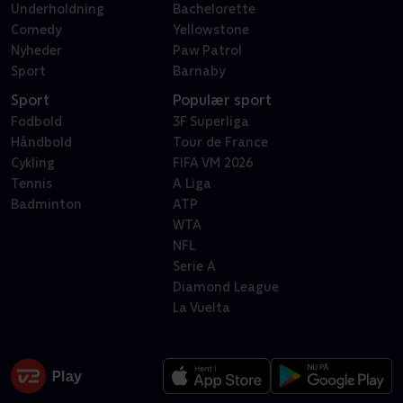
Underholdning
Bachelorette
Comedy
Yellowstone
Nyheder
Paw Patrol
Sport
Barnaby
Sport
Populær sport
Fodbold
3F Superliga
Håndbold
Tour de France
Cykling
FIFA VM 2026
Tennis
A Liga
Badminton
ATP
WTA
NFL
Serie A
Diamond League
La Vuelta