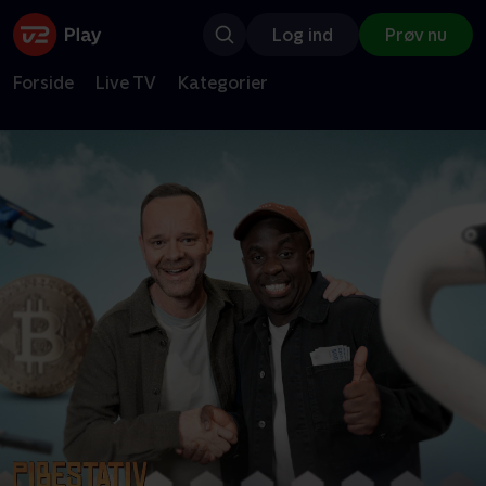
Log ind
Prøv nu
Forside
Live TV
Kategorier