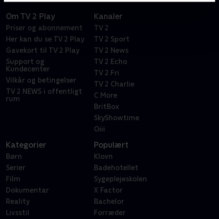
Om TV 2 Play
Kanaler
Priser og abonnement
TV 2
Her kan du se TV 2 Play
TV 2 Sport
Gavekort til TV 2 Play
TV 2 News
Support og
TV 2 Echo
Kundecenter
TV 2 Fri
Vilkår og betingelser
TV 2 Charlie
TV 2 NEWS i offentligt
C More
rum
BritBox
SkyShowtime
Oiii
Kategorier
Populært
Børn
Klovn
Serier
Badehotellet
Film
Sygeplejeskolen
Dokumentar
X Factor
Reality
Bachelor
Livsstil
Forræder