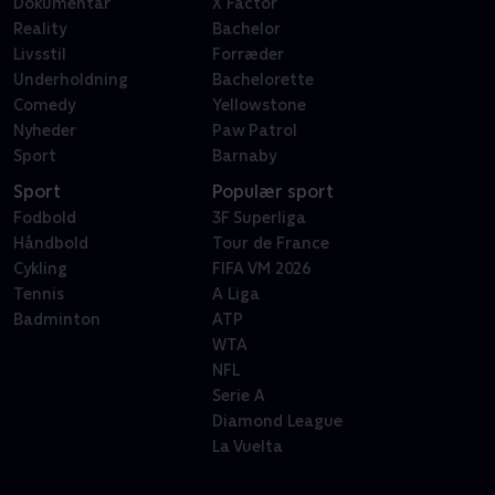
Dokumentar
X Factor
Reality
Bachelor
Livsstil
Forræder
Underholdning
Bachelorette
Comedy
Yellowstone
Nyheder
Paw Patrol
Sport
Barnaby
Sport
Populær sport
Fodbold
3F Superliga
Håndbold
Tour de France
Cykling
FIFA VM 2026
Tennis
A Liga
Badminton
ATP
WTA
NFL
Serie A
Diamond League
La Vuelta