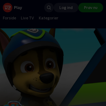
Log ind
Prøv nu
Forside
Live TV
Kategorier