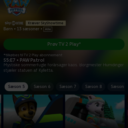
Kræver SkyShowtime
Børn
•
13 sæsoner
•
Prøv TV 2 Play*
*tilkøbes til TV 2 Play abonnement
S5:E7 • PAW Patrol
Mystiske sommerfugle forårsager kaos. Borgmester Humdinger
stjæler statuen af Kylletta.
Sæson 5
Sæson 6
Sæson 7
Sæson 8
Sæson 9