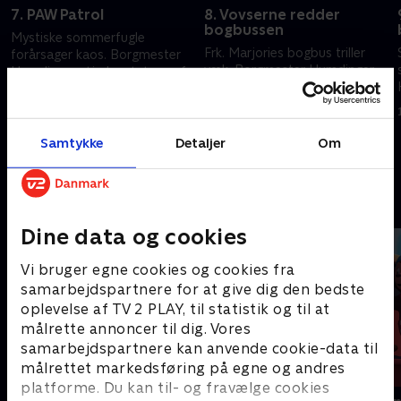
7. PAW Patrol
8. Vovserne redder
bogbussen
Mystiske sommerfugle
i
Frk. Marjories bogbus triller
forårsager kaos. Borgmester
væk. Borgmester Humdinger
Humdinger stjæler statuen af
har fået sit ansigt udhugget i
Kylletta.
klipperne.
1. januar 2023 • 22 min
1. januar 2023 • 22 min
Samtykke
Detaljer
Om
Andre så også
Dine data og cookies
Vi bruger egne cookies og cookies fra
samarbejdspartnere for at give dig den bedste
oplevelse af TV 2 PLAY, til statistik og til at
målrette annoncer til dig. Vores
samarbejdspartnere kan anvende cookie-data til
målrettet markedsføring på egne og andres
platforme. Du kan til- og fravælge cookies