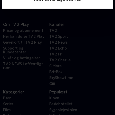
Om TV 2 Play
Kanaler
Priser og abonnement
TV 2
Her kan du se TV 2 Play
TV 2 Sport
Gavekort til TV 2 Play
TV 2 News
Support og
TV 2 Echo
Kundecenter
TV 2 Fri
Vilkår og betingelser
TV 2 Charlie
TV 2 NEWS i offentligt
C More
rum
BritBox
SkyShowtime
Oiii
Kategorier
Populært
Børn
Klovn
Serier
Badehotellet
Film
Sygeplejeskolen