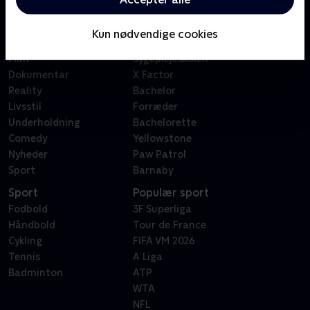
Kategorier
Populært
Børn
Klovn
Kun nødvendige cookies
Serier
Badehotellet
Film
Sygeplejeskolen
Dokumentar
X Factor
Reality
Bachelor
Livsstil
Forræder
Underholdning
Bachelorette
Comedy
Yellowstone
Nyheder
Paw Patrol
Sport
Barnaby
Sport
Populær sport
Fodbold
3F Superliga
Håndbold
Tour de France
Cykling
FIFA VM 2026
Tennis
A Liga
Badminton
ATP
WTA
NFL