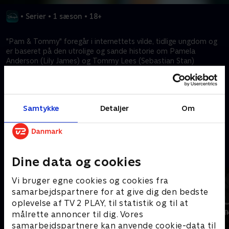
•
Serier
•
1 sæson
•
18+
"Pam & Tommy" foregår i internettets vilde, tidlige ungdom og
er baseret på den utrolige og sande historie om Pamela
Anderson (Lily James) og Tommy Lees (Sebastian Stan)
sexvideo. Videoen blev stjålet fra parrets hjem af en utilfreds
entreprenør (Seth Rogen) og gik fra underjordisk VHS-piratkopi-
raritet til global sensation, da den ramte internettet i 1997. En
kærlighedshistorie, kriminel eskapade og historie til skræk og
Samtykke
Detaljer
Om
advarsel, alt sammen i ét.
Kræver tilkøb
Mere indhold fra Disney+
Dine data og cookies
Vi bruger egne cookies og cookies fra
samarbejdspartnere for at give dig den bedste
oplevelse af TV 2 PLAY, til statistik og til at
målrette annoncer til dig. Vores
samarbejdspartnere kan anvende cookie-data til