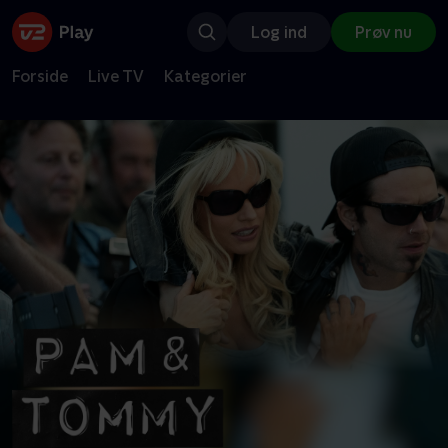
Log ind
Prøv nu
Forside
Live TV
Kategorier