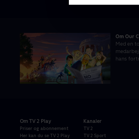
Om Our C
Med en to
medarbejd
hans fort
Om TV 2 Play
Kanaler
Priser og abonnement
TV 2
Her kan du se TV 2 Play
TV 2 Sport