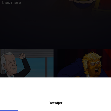
.
Læs mere
y Unity
12. Debate Prep
e-Joe Biden beslutter sig
Med den første præsidentde
Detaljer
 sig fortjent til sin rolle
om hjørnet må tegneserie