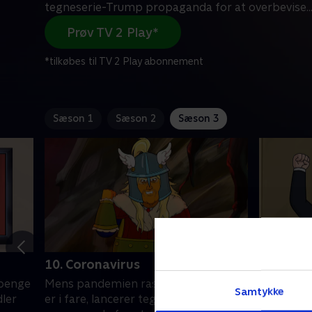
tegneserie-Trump propaganda for at overbevise
..
Prøv TV 2 Play*
*tilkøbes til TV 2 Play abonnement
Sæson 1
Sæson 2
Sæson 3
10. Coronavirus
11. Part
 penge
Mens pandemien raser, og genvalget
Tegneseri
Samtykke
dler
er i fare, lancerer tegneserie-Trump
for at gøre