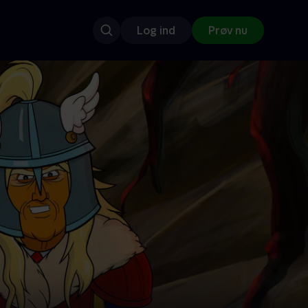
Log ind
Prøv nu