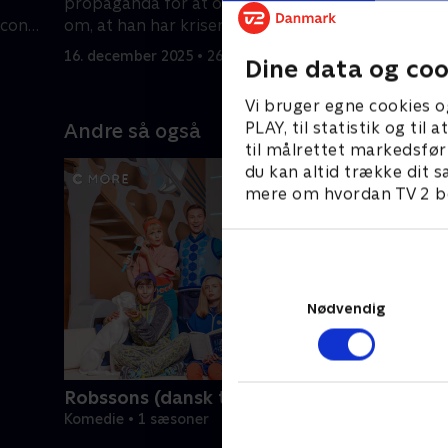
propaganda for at overbevise USA
som partie
icon
om, at han har krisen under kontrol.
16. decemb
16. december 2025 • 26 min
Dine data og coo
Vi bruger egne cookies o
PLAY, til statistik og ti
Andre så også
til målrettet markedsfør
du kan altid trække dit s
mere om hvordan TV 2 be
Nødvendig
Robssons (dansk tale)
Komedie • 1 sæsoner