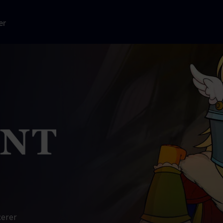
er
cerer