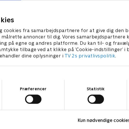
ts ansigt udadtil.
lære at opføre sig som et civ
menneske.
er 2025 • 26 min
16. december 2025 • 28 min
kies
g cookies fra samarbejdspartnere for at give dig den b
l at målrette annoncer til dig. Vores samarbejdspartner
ing på egne og andres platforme. Du kan til- og fravæl
amtykke tilbage ved at klikke på ’Cookie-indstillinger’ i
handler dine oplysninger i
TV 2s privatlivspolitik
.
Samtykkevalg
Præferencer
Statistik
Bert (dansk tale)
L
Kun nødvendige cookie
Komedie • 1 sæsoner
K