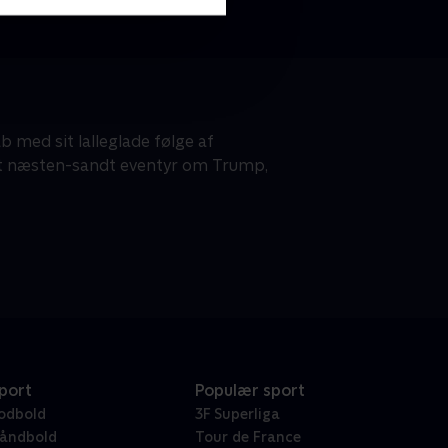
 med sit lalleglade følge af
et næsten-sandt eventyr om Trump,
port
Populær sport
odbold
3F Superliga
åndbold
Tour de France