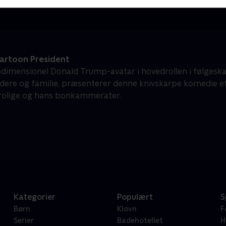
artoon President
dimensionel Donald Trump-avatar i hovedrollen i følgeskab
ere og familie, præsenterer denne knivskarpe komedie 
rolige og hans bonkammerater.
Kategorier
Populært
S
Børn
Klovn
F
Serier
Badehotellet
H