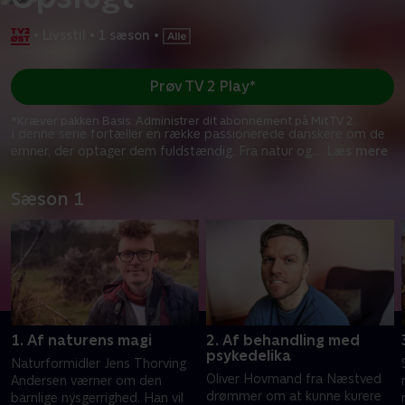
•
Livsstil
•
1 sæson
•
Prøv TV 2 Play*
*Kræver pakken Basis. Administrer dit abonnement på Mit TV 2.
I denne serie fortæller en række passionerede danskere om de
emner, der optager dem fuldstændig. Fra natur og
...
Læs mere
Sæson 1
1. Af naturens magi
2. Af behandling med
psykedelika
Naturformidler Jens Thorving
Oliver Hovmand fra Næstved
Andersen værner om den
drømmer om at kunne kurere
barnlige nysgerrighed. Han vil