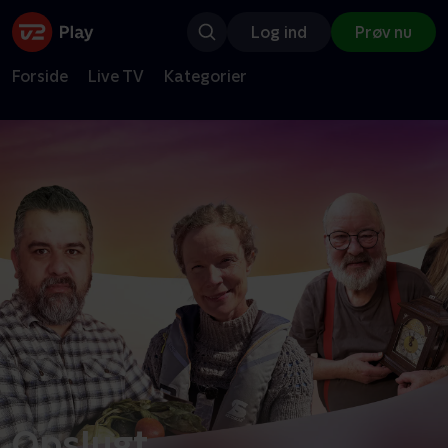
Log ind
Prøv nu
Forside
Live TV
Kategorier
Opslugt