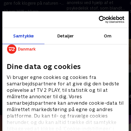
anoreksi ved hjælp af et
gøre folk klogere på naturen -
psykedelisk stof, som blandt
og have flere voksne til at
27. juni 2025 • 10 min
andet findes i svampen spids
klatre i træer
4. juli 2025 • 9 min
nøgenhat.
Andre så også
Samtykke
Detaljer
Om
Dine data og cookies
Vi bruger egne cookies og cookies fra
samarbejdspartnere for at give dig den bedste
oplevelse af TV 2 PLAY, til statistik og til at
Julelys for millioner
Nytår hos L
målrette annoncer til dig. Vores
2022 • Livsstil • 46 min
2018 • Livsstil •
samarbejdspartnere kan anvende cookie-data til
målrettet markedsføring på egne og andres
platforme. Du kan til- og fravælge cookies
herunder, og du kan altid trække dit samtykke
tilbage ved at klikke på ’Cookie-indstillinger’ i