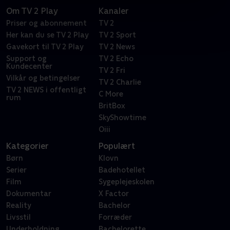
Om TV 2 Play
Kanaler
Priser og abonnement
TV 2
Her kan du se TV 2 Play
TV 2 Sport
Gavekort til TV 2 Play
TV 2 News
Support og
TV 2 Echo
Kundecenter
TV 2 Fri
Vilkår og betingelser
TV 2 Charlie
TV 2 NEWS i offentligt
C More
rum
BritBox
SkyShowtime
Oiii
Kategorier
Populært
Børn
Klovn
Serier
Badehotellet
Film
Sygeplejeskolen
Dokumentar
X Factor
Reality
Bachelor
Livsstil
Forræder
Underholdning
Bachelorette