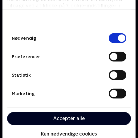
tilbage ved at klikke på ’Cookie-indstillinger’ i
bunden af siden. Læs mere om hvordan TV 2
behandler dine oplysninger i
Om TV 2 Play
Kanaler
TV 2s privatlivspolitik
.
Priser og abonnement
TV 2
Samtykkevalg
Her kan du se TV 2 Play
TV 2 Sport
Nødvendig
Gavekort til TV 2 Play
TV 2 News
Support og
TV 2 Echo
Kundecenter
Præferencer
TV 2 Fri
Vilkår og betingelser
TV 2 Charlie
TV 2 NEWS i offentligt
C More
rum
Statistik
BritBox
SkyShowtime
Marketing
Oiii
Kategorier
Populært
Børn
Klovn
Acceptér alle
Serier
Badehotellet
Film
Sygeplejeskolen
Dokumentar
X Factor
Kun nødvendige cookies