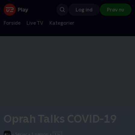
Log ind
Prøv nu
Forside
Live TV
Kategorier
Oprah Talks COVID-19
•
Serier
•
1 sæson
•