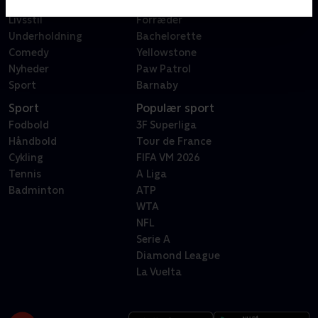
Reality
Bachelor
Livsstil
Forræder
Underholdning
Bachelorette
Comedy
Yellowstone
Nyheder
Paw Patrol
Sport
Barnaby
Sport
Populær sport
Fodbold
3F Superliga
Håndbold
Tour de France
Cykling
FIFA VM 2026
Tennis
A Liga
Badminton
ATP
WTA
NFL
Serie A
Diamond League
La Vuelta