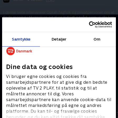
I denne serie interviewer Oprah fagfolk og privatpersoner om at
finde mening i tilværelsen og giver indsigt og råd, som vi alle kan
tage til os. Episoderne er med engelske undertekster, men
oversættes fortløbende.
Samtykke
Detaljer
Om
Kræver tilkøb
Mere indhold fra Apple TV
Dine data og cookies
Vi bruger egne cookies og cookies fra
samarbejdspartnere for at give dig den bedste
oplevelse af TV 2 PLAY, til statistik og til at
målrette annoncer til dig. Vores
samarbejdspartnere kan anvende cookie-data til
målrettet markedsføring på egne og andres
platforme. Du kan til- og fravælge cookies
herunder, og du kan altid trække dit samtykke