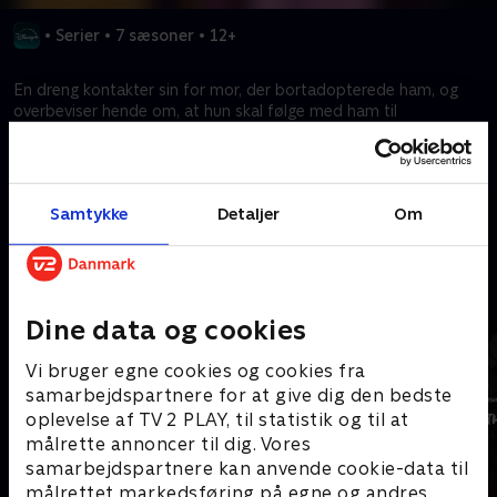
•
Serier
•
7 sæsoner
•
12+
En dreng kontakter sin for mor, der bortadopterede ham, og
overbeviser hende om, at hun skal følge med ham til
Storybrooke, hvor eventyrfigurer, der bor i byen, holdes fanget
af en ond dronning.
Samtykke
Detaljer
Om
Kræver tilkøb
Mere indhold fra Disney+
Dine data og cookies
Vi bruger egne cookies og cookies fra
samarbejdspartnere for at give dig den bedste
oplevelse af TV 2 PLAY, til statistik og til at
målrette annoncer til dig. Vores
samarbejdspartnere kan anvende cookie-data til
målrettet markedsføring på egne og andres