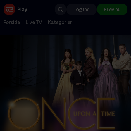
Log ind
Prøv nu
Forside
Live TV
Kategorier