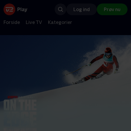
Log ind
Prøv nu
Forside
Live TV
Kategorier