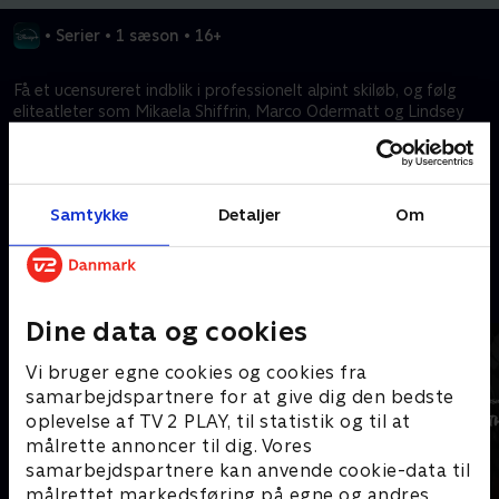
•
Serier
•
1 sæson
•
16+
Få et ucensureret indblik i professionelt alpint skiløb, og følg
eliteatleter som Mikaela Shiffrin, Marco Odermatt og Lindsey
Vonn gennem en verdensomspændende sæsons ubønhørlige
rytme.
Samtykke
Detaljer
Om
Kræver tilkøb
Mere indhold fra Disney+
Dine data og cookies
Vi bruger egne cookies og cookies fra
samarbejdspartnere for at give dig den bedste
oplevelse af TV 2 PLAY, til statistik og til at
målrette annoncer til dig. Vores
samarbejdspartnere kan anvende cookie-data til
målrettet markedsføring på egne og andres