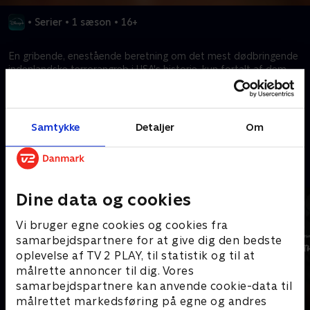
•
Serier
•
1 sæson
•
16+
En gribende, enestående beretning om det mest dødbringende
indenlandske terrorangreb i USA's historie, kun fortalt af dem,
der gennemlevede det.
Kræver tilkøb
Samtykke
Detaljer
Om
Mere indhold fra Disney+
Dine data og cookies
Vi bruger egne cookies og cookies fra
samarbejdspartnere for at give dig den bedste
oplevelse af TV 2 PLAY, til statistik og til at
målrette annoncer til dig. Vores
samarbejdspartnere kan anvende cookie-data til
målrettet markedsføring på egne og andres