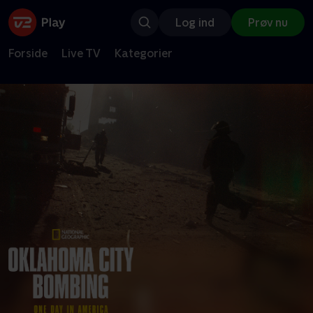
Log ind
Prøv nu
Forside
Live TV
Kategorier