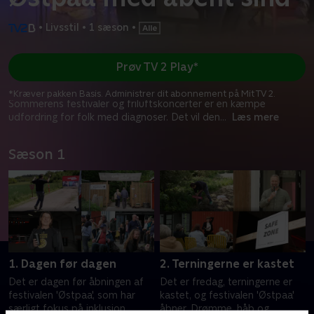
•
Livsstil
•
1 sæson
•
Prøv TV 2 Play*
*Kræver pakken Basis. Administrer dit abonnement på Mit TV 2.
Sommerens festivaler og friluftskoncerter er en kæmpe
udfordring for folk med diagnoser. Det vil den
...
Læs mere
Sæson 1
1. Dagen før dagen
2. Terningerne er kastet
Det er dagen før åbningen af
Det er fredag, terningerne er
festivalen 'Østpaa', som har
kastet, og festivalen 'Østpaa'
særligt fokus på inklusion.
åbner. Drømme, håb og