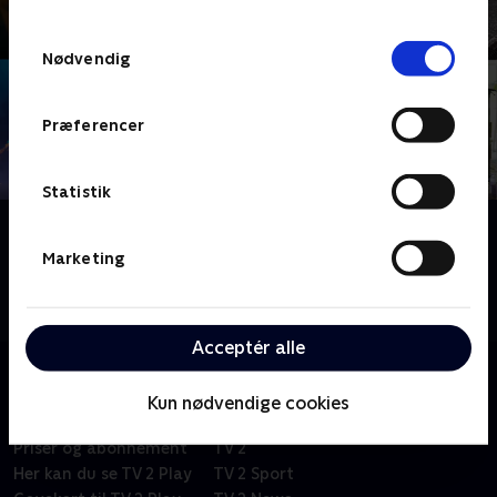
TV 2s privatlivspolitik
.
Samtykkevalg
Nødvendig
Præferencer
Statistik
Om Østpaa med åbent sind
Sommerens festivaler og friluftskoncerter er en
Marketing
kæmpe udfordring for folk med diagnoser. Det vil
den bornholmske festival 'Østpaa' lave om på.
Acceptér alle
Kun nødvendige cookies
Om TV 2 Play
Kanaler
Priser og abonnement
TV 2
Her kan du se TV 2 Play
TV 2 Sport