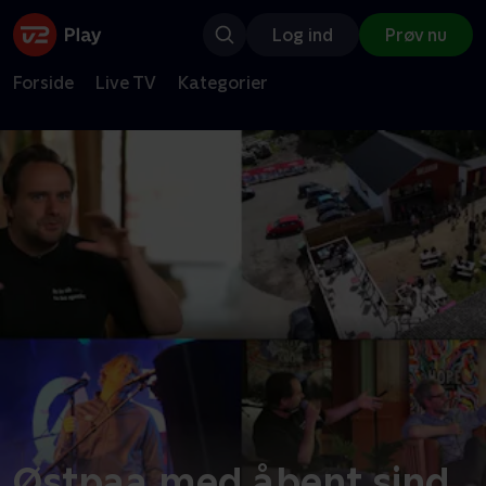
Log ind
Prøv nu
Forside
Live TV
Kategorier
Østpaa med åbent sind