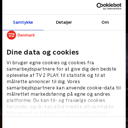
Arrangørerne har nemlig selv
visioner skal nu stå deres
diagnoser tæt inde på livet.
prøve.
18. juli 2025 • 25 min
18. juli 2025 • 25 min
Samtykke
Detaljer
Om
Andre så også
Dine data og cookies
Vi bruger egne cookies og cookies fra
samarbejdspartnere for at give dig den bedste
oplevelse af TV 2 PLAY, til statistik og til at
målrette annoncer til dig. Vores
samarbejdspartnere kan anvende cookie-data til
Jul på slottet - Warwick
Julelys for m
målrettet markedsføring på egne og andres
2020 • Livsstil • 46 min
2022 • Livsstil •
platforme. Du kan til- og fravælge cookies
herunder, og du kan altid trække dit samtykke
tilbage ved at klikke på ’Cookie-indstillinger’ i
bunden af siden. Læs mere om hvordan TV 2
behandler dine oplysninger i