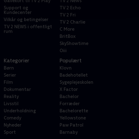
Gavekort til TV 2 Play
TV 2 News
Support og
TV 2 Echo
Kundecenter
TV 2 Fri
Vilkår og betingelser
TV 2 Charlie
TV 2 NEWS i offentligt
C More
rum
BritBox
SkyShowtime
Oiii
Kategorier
Populært
Børn
Klovn
Serier
Badehotellet
Film
Sygeplejeskolen
Dokumentar
X Factor
Reality
Bachelor
Livsstil
Forræder
Underholdning
Bachelorette
Comedy
Yellowstone
Nyheder
Paw Patrol
Sport
Barnaby