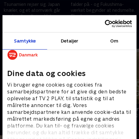
Tsunamien rejser sig. Japan
falder på - og Fukushima-
knæler, og et atomværk går
værket begynder at nedsmelte.
mod nedsmeltning. Vidner
Eksplosioner spreder frygt,
genoplever minuttene, hvor alt
mens overlevende kæmper for
14. marts 2026 • 46 min
14. marts 2026 • 46 min
brast.
livet.
Andre så også
Samtykke
Detaljer
Om
Dine data og cookies
Vi bruger egne cookies og cookies fra
samarbejdspartnere for at give dig den bedste
oplevelse af TV 2 PLAY, til statistik og til at
målrette annoncer til dig. Vores
Tjernobyl - midt i katastrofen
Verdens stø
samarbejdspartnere kan anvende cookie-data til
Dokumentar • 1 sæsoner
Dokumentar • 2
målrettet markedsføring på egne og andres
platforme. Du kan til- og fravælge cookies
herunder, og du kan altid trække dit samtykke