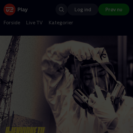
Log ind
Prøv nu
Forside
Live TV
Kategorier