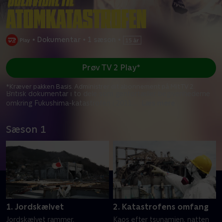
•
Dokumentar
•
1 sæson
•
Prøv TV 2 Play*
*Kræver pakken Basis. Administrer dit abonnement på Mit TV 2.
Britisk dokumentar i to dele som genfortæller begivenhederne
omkring Fukushima-katastrofen i 2011.
...
Læs mere
Sæson 1
1. Jordskælvet
2. Katastrofens omfang
Jordskælvet rammer.
Kaos efter tsunamien, natten