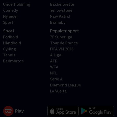
Underholdning
Bachelorette
Comedy
Yellowstone
Nyheder
Paw Patrol
Sport
Barnaby
Sport
Populær sport
Fodbold
3F Superliga
Håndbold
Tour de France
Cykling
FIFA VM 2026
Tennis
A Liga
Badminton
ATP
WTA
NFL
Serie A
Diamond League
La Vuelta