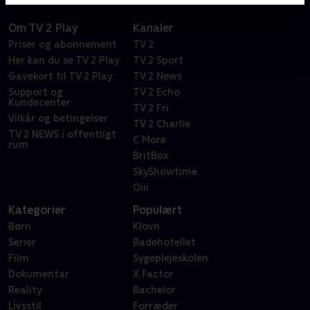
Om TV 2 Play
Kanaler
Priser og abonnement
TV 2
Her kan du se TV 2 Play
TV 2 Sport
Gavekort til TV 2 Play
TV 2 News
Support og
TV 2 Echo
Kundecenter
TV 2 Fri
Vilkår og betingelser
TV 2 Charlie
TV 2 NEWS i offentligt
C More
rum
BritBox
SkyShowtime
Oiii
Kategorier
Populært
Børn
Klovn
Serier
Badehotellet
Film
Sygeplejeskolen
Dokumentar
X Factor
Reality
Bachelor
Livsstil
Forræder