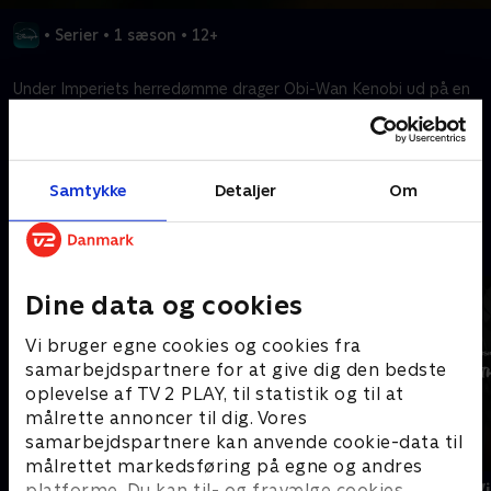
•
Serier
•
1 sæson
•
12+
Under Imperiets herredømme drager Obi-Wan Kenobi ud på en
altafgørende mission.
Kræver tilkøb
Samtykke
Detaljer
Om
Mere indhold fra Disney+
Dine data og cookies
Vi bruger egne cookies og cookies fra
samarbejdspartnere for at give dig den bedste
oplevelse af TV 2 PLAY, til statistik og til at
målrette annoncer til dig. Vores
samarbejdspartnere kan anvende cookie-data til
målrettet markedsføring på egne og andres
The Shards
Star Wars: V
platforme. Du kan til- og fravælge cookies