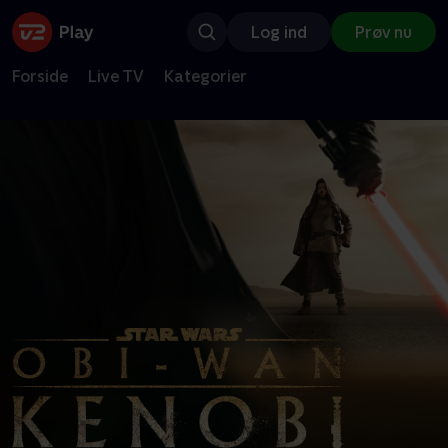
Log ind
Prøv nu
Forside
Live TV
Kategorier