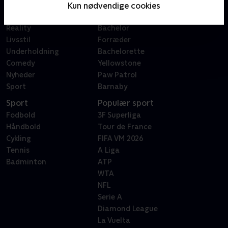
Film
Sygeplejeskolen
Kun nødvendige cookies
Dokumentar
X Factor
Reality
Bachelor
Livsstil
Forræder
Underholdning
Bachelorette
Comedy
Yellowstone
Nyheder
Paw Patrol
Sport
Barnaby
Sport
Populær sport
Fodbold
3F Superliga
Håndbold
Tour de France
Cykling
FIFA VM 2026
Tennis
A Liga
Badminton
ATP
WTA
NFL
Serie A
Diamond League
La Vuelta