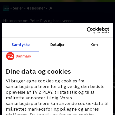
•
Serier
•
4 sæsoner
•
0+
Historierne om Peter Plys og hans venner i
Hundredmeterskoven.
Kræver tilkøb
Samtykke
Detaljer
Om
Mere indhold fra Disney+
Dine data og cookies
Vi bruger egne cookies og cookies fra
samarbejdspartnere for at give dig den bedste
oplevelse af TV 2 PLAY, til statistik og til at
målrette annoncer til dig. Vores
samarbejdspartnere kan anvende cookie-data til
målrettet markedsføring på egne og andres
The Shards
Star Wars: V
platforme. Du kan til- og fravælge cookies