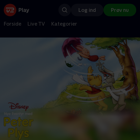
Log ind
Prøv nu
Forside
Live TV
Kategorier