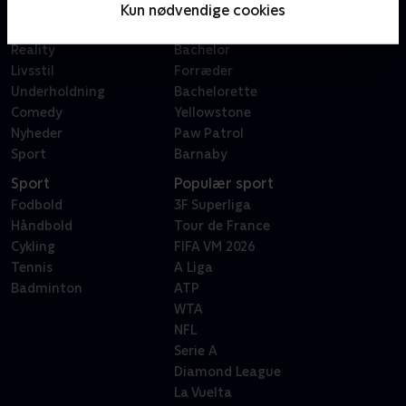
Film
Sygeplejeskolen
Kun nødvendige cookies
Dokumentar
X Factor
Reality
Bachelor
Livsstil
Forræder
Underholdning
Bachelorette
Comedy
Yellowstone
Nyheder
Paw Patrol
Sport
Barnaby
Sport
Populær sport
Fodbold
3F Superliga
Håndbold
Tour de France
Cykling
FIFA VM 2026
Tennis
A Liga
Badminton
ATP
WTA
NFL
Serie A
Diamond League
La Vuelta