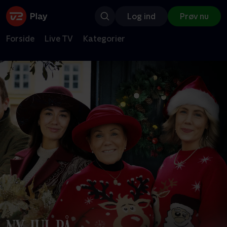
Log ind
Prøv nu
Forside
Live TV
Kategorier