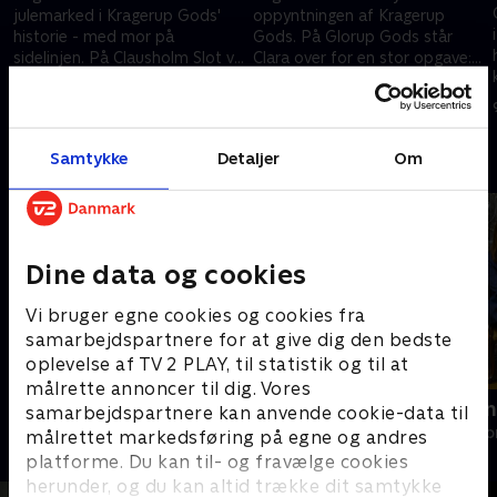
julemarked i Kragerup Gods'
oppyntningen af Kragerup
historie - med mor på
Gods. På Glorup Gods står
sidelinjen. På Clausholm Slot vil
Clara over for en stor opgave:
Christian arrangere slottets
Hun vil skabe julemagi i
25. november 2025 • 30 min
2. december 2025 • 30 min
første julemarked.
godsets gamle kapel.
Samtykke
Detaljer
Om
Andre så også
Dine data og cookies
Vi bruger egne cookies og cookies fra
samarbejdspartnere for at give dig den bedste
oplevelse af TV 2 PLAY, til statistik og til at
målrette annoncer til dig. Vores
Jul på alpehotellet
Jul i familien
samarbejdspartnere kan anvende cookie-data til
Livsstil • 1 sæsoner
Livsstil • 1 sæs
målrettet markedsføring på egne og andres
platforme. Du kan til- og fravælge cookies
herunder, og du kan altid trække dit samtykke