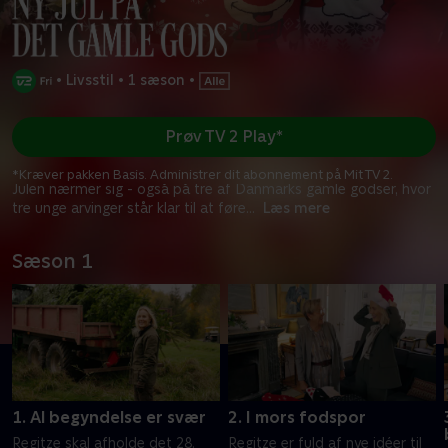
•
Livsstil
•
1 sæson
•
Prøv TV 2 Play*
*Kræver pakken Basis. Administrer dit abonnement på Mit TV 2.
Julen nærmer sig - også på tre af Danmarks gamle godser, hvor
tre unge arvinger står klar til at føre
...
Læs mere
Sæson 1
1. Al begyndelse er svær
2. I mors fodspor
Regitze skal afholde det 28.
Regitze er fuld af nye idéer til