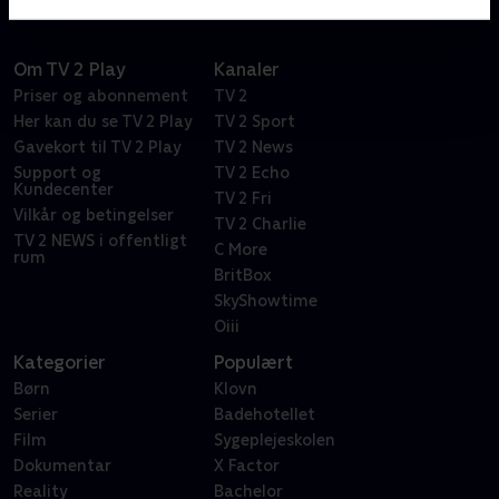
Om TV 2 Play
Kanaler
Priser og abonnement
TV 2
Her kan du se TV 2 Play
TV 2 Sport
Gavekort til TV 2 Play
TV 2 News
Support og
TV 2 Echo
Kundecenter
TV 2 Fri
Vilkår og betingelser
TV 2 Charlie
TV 2 NEWS i offentligt
C More
rum
BritBox
SkyShowtime
Oiii
Kategorier
Populært
Børn
Klovn
Serier
Badehotellet
Film
Sygeplejeskolen
Dokumentar
X Factor
Reality
Bachelor