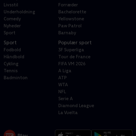
Livsstil
Forræder
Underholdning
Bachelorette
Comedy
Yellowstone
Nyheder
Paw Patrol
Sport
Barnaby
Sport
Populær sport
Fodbold
3F Superliga
Håndbold
Tour de France
Cykling
FIFA VM 2026
Tennis
A Liga
Badminton
ATP
WTA
NFL
Serie A
Diamond League
La Vuelta