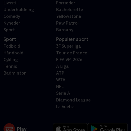
Livsstil
Forræder
Underholdning
Bachelorette
Comedy
Yellowstone
Nyheder
Paw Patrol
Sport
Barnaby
Sport
Populær sport
Fodbold
3F Superliga
Håndbold
Tour de France
Cykling
FIFA VM 2026
Tennis
A Liga
Badminton
ATP
WTA
NFL
Serie A
Diamond League
La Vuelta