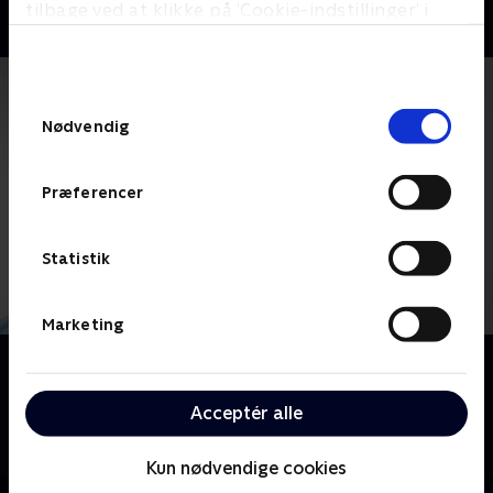
tilbage ved at klikke på ’Cookie-indstillinger’ i
bunden af siden. Læs mere om hvordan TV 2
behandler dine oplysninger i
TV 2s privatlivspolitik
.
Samtykkevalg
Nødvendig
Præferencer
Statistik
Marketing
Om Nurse Jackie
Hun lyver, snyder og stjæler, hun lider, narrer sine
Acceptér alle
venner, sluger piller og knuser hjerter. Men du er på
hendes side.
Kun nødvendige cookies