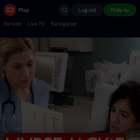
Log ind
Prøv nu
Forside
Live TV
Kategorier