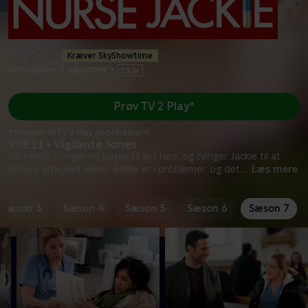
Kræver SkyShowtime
Komedie
•
7 sæsoner
•
Prøv TV 2 Play*
*tilkøbes til TV 2 Play abonnement
S7:E11 • Vigilante Jones
Dr. Prince bringer en patients liv i fare, og tvinger Jackie til at
udføre arbejdet alene. Eddie er i problemer, og det
...
Læs mere
Sæson 3
Sæson 4
Sæson 5
Sæson 6
Sæson 7