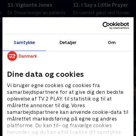
11. Vigilante Jones
12. I Say a Little Prayer
n
Dr. Prince bringer en patients
En uventet gæst ved Fionas
e
liv i fare, og tvinger Jackie til at
konfirmationsprøve overrasker
udføre arbejdet alene. Eddie er
alle. Jackie får tilbudt job på
i problemer, og det kan få
Bellevue, men hun vil have Zoey
mme
betydning for Jackie.
med.
1. juli 2021 • 27 min
1. juli 2021 • 28 min
Samtykke
Detaljer
Om
Andre så også
Dine data og cookies
Vi bruger egne cookies og cookies fra
samarbejdspartnere for at give dig den bedste
oplevelse af TV 2 PLAY, til statistik og til at
målrette annoncer til dig. Vores
samarbejdspartnere kan anvende cookie-data til
målrettet markedsføring på egne og andres
platforme. Du kan til- og fravælge cookies
Robssons (dansk tale)
LasseMajas 
herunder, og du kan altid trække dit samtykke
Komedie • 1 sæsoner
Komedie • 1 sæ