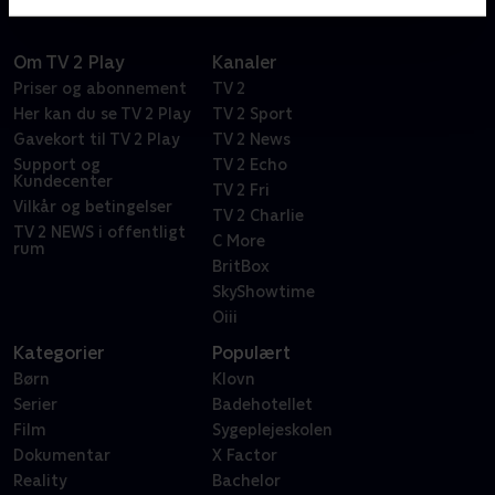
Om TV 2 Play
Kanaler
Priser og abonnement
TV 2
Her kan du se TV 2 Play
TV 2 Sport
Gavekort til TV 2 Play
TV 2 News
Support og
TV 2 Echo
Kundecenter
TV 2 Fri
Vilkår og betingelser
TV 2 Charlie
TV 2 NEWS i offentligt
C More
rum
BritBox
SkyShowtime
Oiii
Kategorier
Populært
Børn
Klovn
Serier
Badehotellet
Film
Sygeplejeskolen
Dokumentar
X Factor
Reality
Bachelor