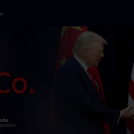
er
møde
landets