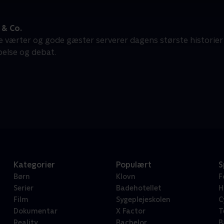
& Co.
e værter og gode gæster serverer dagens største historier
belse og debat.
Kategorier
Populært
S
Børn
Klovn
F
Serier
Badehotellet
H
Film
Sygeplejeskolen
C
Dokumentar
X Factor
T
Reality
Bachelor
B