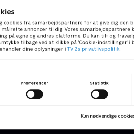
fire elever i deres klasse.
11. maj 2026 • 113 min
kies
g cookies fra samarbejdspartnere for at give dig den b
l at målrette annoncer til dig. Vores samarbejdspartner
ing på egne og andres platforme. Du kan til- og fravæl
amtykke tilbage ved at klikke på ’Cookie-indstillinger’ i
handler dine oplysninger i
TV 2s privatlivspolitik
.
Samtykkevalg
Præferencer
Statistik
Kampen om USA
T
Nyheder & Magasiner
N
Kun nødvendige cookie