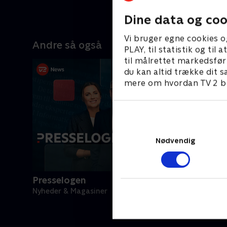
Dine data og coo
Vi bruger egne cookies o
Andre så også
PLAY, til statistik og ti
til målrettet markedsfør
du kan altid trække dit s
mere om hvordan TV 2 be
Nødvendig
Presselogen
Nyheder & Magasiner