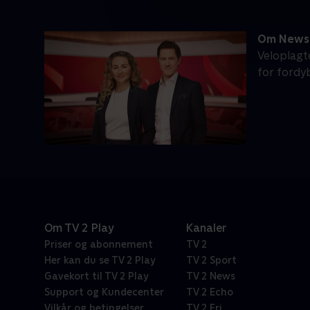
Om News 
Veloplagt
for fordy
Om TV 2 Play
Kanaler
Priser og abonnement
TV 2
Her kan du se TV 2 Play
TV 2 Sport
Gavekort til TV 2 Play
TV 2 News
Support og Kundecenter
TV 2 Echo
Vilkår og betingelser
TV 2 Fri