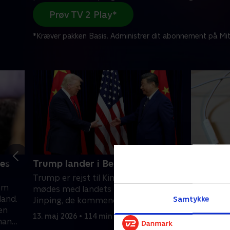
Prøv TV 2 Play*
*Kræver pakken Basis. Administrer dit abonnement på Mit
es
Trump lander i Beijing før møde
Ledning
Trump er rejst til Kina, fordi han skal
Salget af
som
mødes med landets præsident, Xi
er steget
land.
Samtykke
Jinping, de kommende dage.
første se
en
13. maj 2026 • 114 min
12. maj 20
han