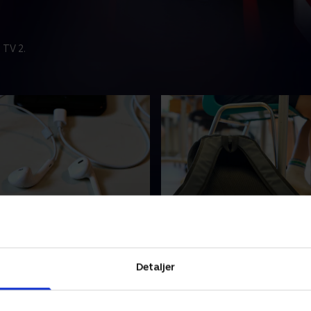
 TV 2.
en har fået comeback
Særlige hensyn fylder me
skolen
 høretelefoner med ledning
Syv ud af ti lærere mener, at
 globalt med 20 procent i de
Detaljer
mængden af særlige hensyn 
ks uger af 2026.
eleverne har taget overhånd
26 • 115 min
tage særlige hensyn til mel