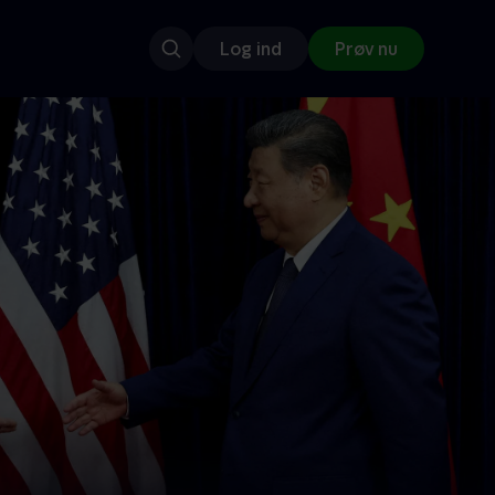
Log ind
Prøv nu