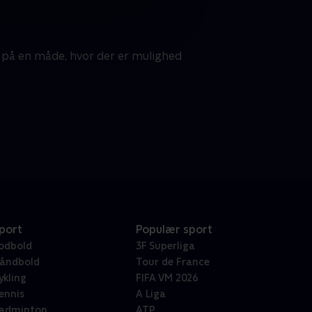
 på en måde, hvor der er mulighed
port
Populær sport
odbold
3F Superliga
åndbold
Tour de France
ykling
FIFA VM 2026
ennis
A Liga
adminton
ATP