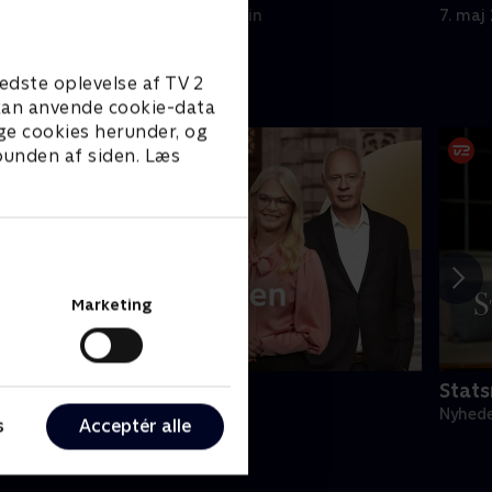
Frederiksen på Marienborg.
NATO-
8. maj 2026 • 121 min
7. maj
edste oplevelse af TV 2
e kan anvende cookie-data
ge cookies herunder, og
 bunden af siden. Læs
Marketing
irsdagsanalysen
Stats
yheder & Magasiner
Nyhede
s
Acceptér alle