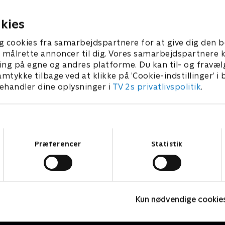
10 Elselskaber.
16. marts 2026 • 115 min
kies
g cookies fra samarbejdspartnere for at give dig den b
l at målrette annoncer til dig. Vores samarbejdspartner
ing på egne og andres platforme. Du kan til- og fravæl
amtykke tilbage ved at klikke på ’Cookie-indstillinger’ i
handler dine oplysninger i
TV 2s privatlivspolitik
.
Samtykkevalg
Præferencer
Statistik
Kampen om USA
T
Kun nødvendige cookie
Nyheder & Magasiner
N