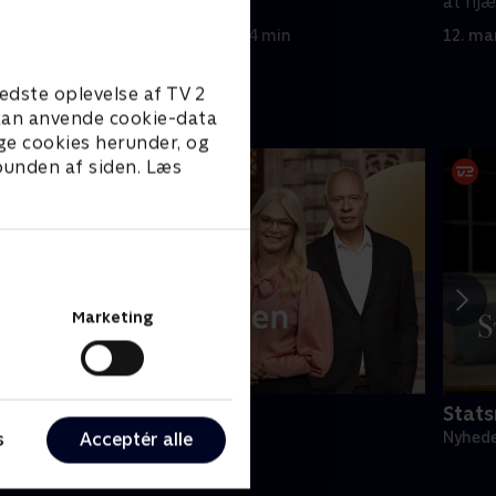
er ulve.
at hj
de sk
13. marts 2026 • 114 min
12. ma
edste oplevelse af TV 2
e kan anvende cookie-data
ge cookies herunder, og
 bunden af siden. Læs
Marketing
irsdagsanalysen
Stats
s
Acceptér alle
yheder & Magasiner
Nyhede