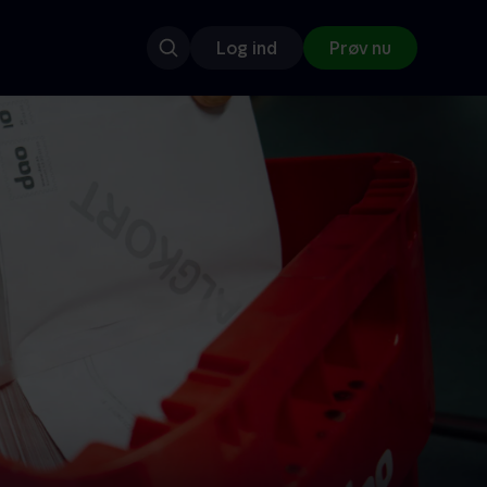
Log ind
Prøv nu