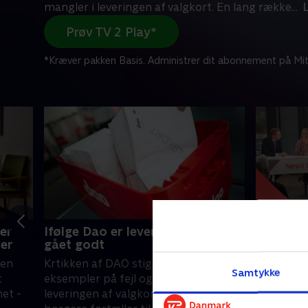
mangler i leveringen af valgkort. En lang række
...
Prøv TV 2 Play*
*Kræver pakken Basis. Administrer dit abonnement på Mit
er
Ifølge Dao er levering af valgkort
Valgdeb
ner
gået godt
Debat i B
 en
Krtikken af DAO stiger efter flere nye
politiske
Samtykke
t
eksempler på fejl og mangler i
17. marts 
et -
leveringen af valgkort. En lang række