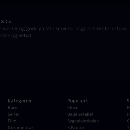
& Co.
e værter og gode gæster serverer dagens største historier
belse og debat.
Kategorier
Populært
S
Børn
Klovn
F
Serier
Badehotellet
H
Film
Sygeplejeskolen
C
Dokumentar
X Factor
T