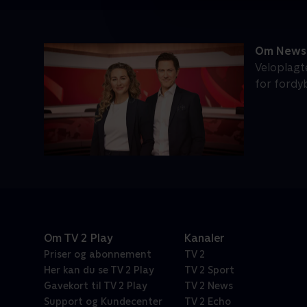
Om News 
Veloplagt
for fordy
Om TV 2 Play
Kanaler
Priser og abonnement
TV 2
Her kan du se TV 2 Play
TV 2 Sport
Gavekort til TV 2 Play
TV 2 News
Support og Kundecenter
TV 2 Echo