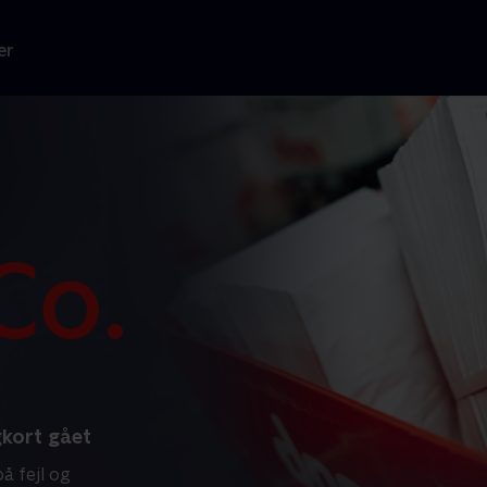
er
gkort gået
å fejl og