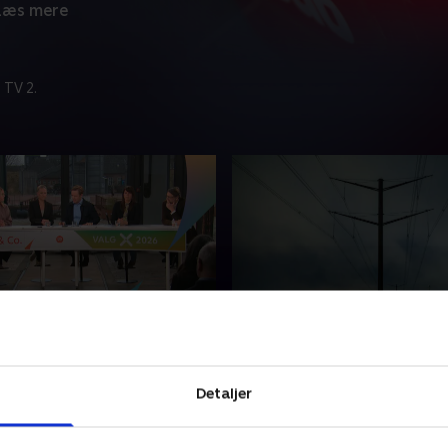
Læs mere
 TV 2.
at fra Brande
Over 400 energiprojekter
på pause
rande med politikere og
Over 400 energiprojekter er
 kommentatorer.
Detaljer
pause i mindst tre måneder.
2026 • 115 min
en rundspørge fra TV 2 Ene