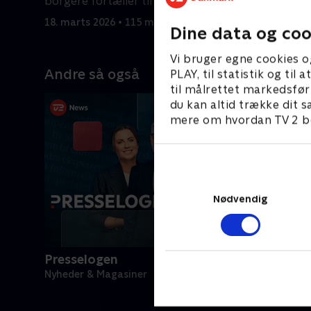
borgere fortæller til TV 2 om
forkerte eller manglende valgkort.
18. marts 2026 • 115 min
Dine data og coo
Vi bruger egne cookies o
Andre så også
PLAY, til statistik og ti
til målrettet markedsfør
du kan altid trække dit s
mere om hvordan TV 2 be
Nødvendig
Presselogen
Nyheder & Magasiner