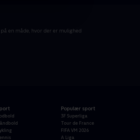
 på en måde, hvor der er mulighed
port
Populær sport
odbold
3F Superliga
åndbold
Tour de France
ykling
FIFA VM 2026
ennis
A Liga