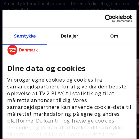
Amnesty International advarer
Prisen på diesel og benzin er
om "en akut
steget markant herhjemme.
menneskerettighedskrise" i USA
Ifølge FDM har prisforskellen
i forbindelse med sommerens
mellem at køre på el, benzin
VM i fodbold. Det fremgår af
eller diesel aldrig været større
30. marts 2026 • 115 min
27. marts 2026 • 115 min
en ny rapport.
herhjemme.
Samtykke
Detaljer
Om
Andre så også
Dine data og cookies
Vi bruger egne cookies og cookies fra
samarbejdspartnere for at give dig den bedste
oplevelse af TV 2 PLAY, til statistik og til at
målrette annoncer til dig. Vores
samarbejdspartnere kan anvende cookie-data til
målrettet markedsføring på egne og andres
Presselogen
Kampen om
platforme. Du kan til- og fravælge cookies
Nyheder & Magasiner
Nyheder & Maga
herunder, og du kan altid trække dit samtykke
tilbage ved at klikke på ’Cookie-indstillinger’ i