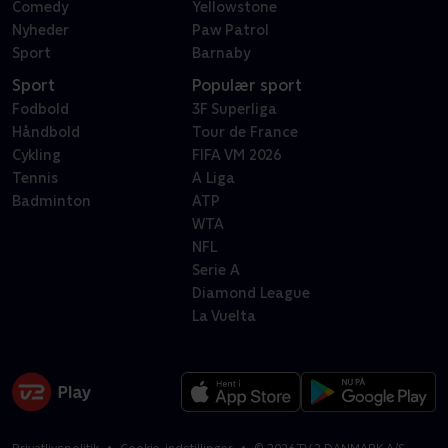
Comedy
Yellowstone
Nyheder
Paw Patrol
Sport
Barnaby
Sport
Populær sport
Fodbold
3F Superliga
Håndbold
Tour de France
Cykling
FIFA VM 2026
Tennis
A Liga
Badminton
ATP
WTA
NFL
Serie A
Diamond League
La Vuelta