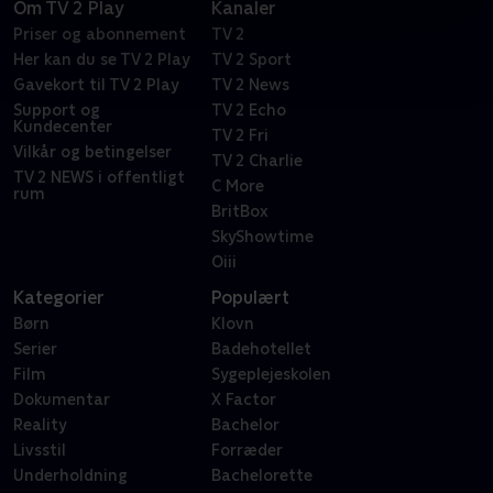
Om TV 2 Play
Kanaler
Priser og abonnement
TV 2
Her kan du se TV 2 Play
TV 2 Sport
Gavekort til TV 2 Play
TV 2 News
Support og
TV 2 Echo
Kundecenter
TV 2 Fri
Vilkår og betingelser
TV 2 Charlie
TV 2 NEWS i offentligt
C More
rum
BritBox
SkyShowtime
Oiii
Kategorier
Populært
Børn
Klovn
Serier
Badehotellet
Film
Sygeplejeskolen
Dokumentar
X Factor
Reality
Bachelor
Livsstil
Forræder
Underholdning
Bachelorette