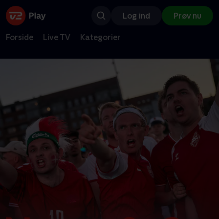
Log ind
Prøv nu
Forside
Live TV
Kategorier