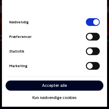
bunden af siden. Læs mere om hvordan TV 2
behandler dine oplysninger i
TV 2s privatlivspolitik
.
Samtykkevalg
Nødvendig
Præferencer
Statistik
Marketing
Om News & Co.
Veloplagte værter og gode gæster serverer dagens
største historier på en måde, hvor der er mulighed
Acceptér alle
for fordybelse og debat.
Kun nødvendige cookies