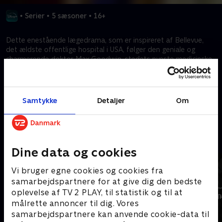
•
Serier
•
5 sæsoner
•
16+
Dette enestående lægedrama, som er inspireret af Bellevue,
det ældste offentlige hospital i USA, følger den geniale og
charmerende doktor Max Goodwin, stedets nyeste medicinske
direktør, som har ambitioner om at rive bureaukratiet fra
hinanden og levere fremragende sundhedspleje.
Samtykke
Detaljer
Om
Kræver tilkøb
Mere indhold fra Disney+
Dine data og cookies
Vi bruger egne cookies og cookies fra
samarbejdspartnere for at give dig den bedste
oplevelse af TV 2 PLAY, til statistik og til at
målrette annoncer til dig. Vores
samarbejdspartnere kan anvende cookie-data til