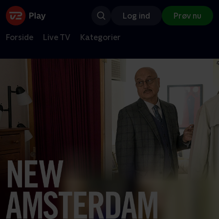
Log ind
Prøv nu
Forside
Live TV
Kategorier