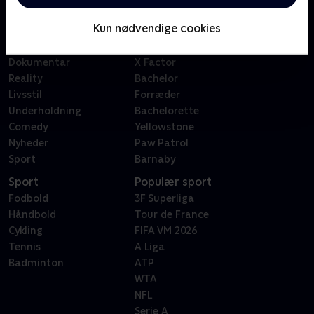
Børn
Klovn
Kun nødvendige cookies
Serier
Badehotellet
Film
Sygeplejeskolen
Dokumentar
X Factor
Reality
Bachelor
Livsstil
Forræder
Underholdning
Bachelorette
Comedy
Yellowstone
Nyheder
Paw Patrol
Sport
Barnaby
Sport
Populær sport
Fodbold
3F Superliga
Håndbold
Tour de France
Cykling
FIFA VM 2026
Tennis
A Liga
Badminton
ATP
WTA
NFL
Serie A