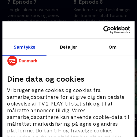
7. Episode 7
8. Episode 8
I neglesalonen overvinder
Kvinderne tager beslutninger,
veninderne kaos og deres
der kommer til at forandre
personlige dæmoner og viser,
deres liv for evigt.
at de sammen kan klare alt.
10. november 2025 • 28 min
3. november 2025 • 26 min
Samtykke
Detaljer
Om
Andre så også
Dine data og cookies
Vi bruger egne cookies og cookies fra
samarbejdspartnere for at give dig den bedste
oplevelse af TV 2 PLAY, til statistik og til at
målrette annoncer til dig. Vores
samarbejdspartnere kan anvende cookie-data til
Happy fucking Pride
Fake Patient
målrettet markedsføring på egne og andres
Drama • 1 sæsoner
Drama • 1 sæso
platforme. Du kan til- og fravælge cookies