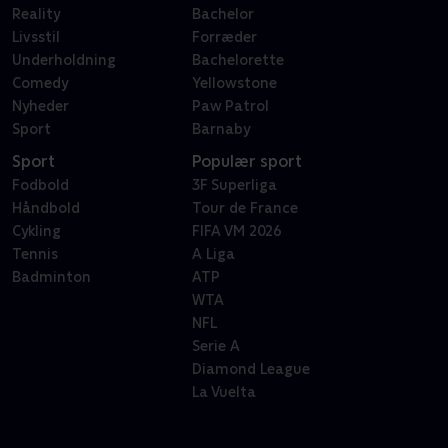
Reality
Bachelor
Livsstil
Forræder
Underholdning
Bachelorette
Comedy
Yellowstone
Nyheder
Paw Patrol
Sport
Barnaby
Sport
Populær sport
Fodbold
3F Superliga
Håndbold
Tour de France
Cykling
FIFA VM 2026
Tennis
A Liga
Badminton
ATP
WTA
NFL
Serie A
Diamond League
La Vuelta