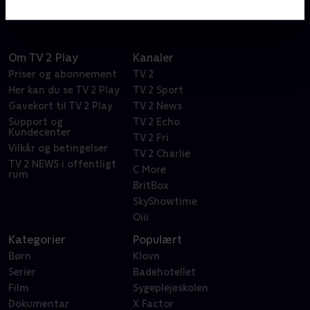
Om TV 2 Play
Kanaler
Priser og abonnement
TV 2
Her kan du se TV 2 Play
TV 2 Sport
Gavekort til TV 2 Play
TV 2 News
Support og
TV 2 Echo
Kundecenter
TV 2 Fri
Vilkår og betingelser
TV 2 Charlie
TV 2 NEWS i offentligt
C More
rum
BritBox
SkyShowtime
Oiii
Kategorier
Populært
Børn
Klovn
Serier
Badehotellet
Film
Sygeplejeskolen
Dokumentar
X Factor