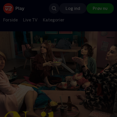
Log ind
Prøv nu
Forside
Live TV
Kategorier