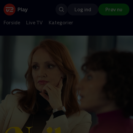
Log ind
Prøv nu
Forside
Live TV
Kategorier