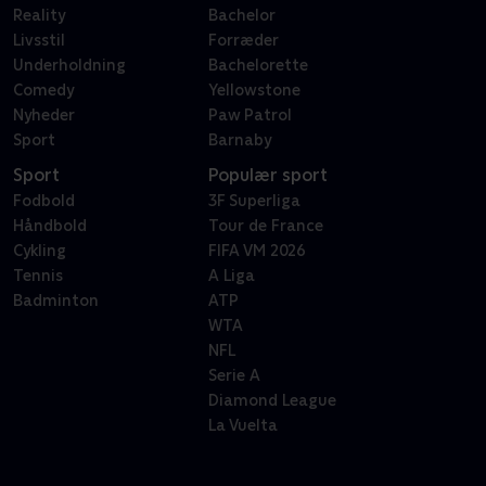
Reality
Bachelor
Livsstil
Forræder
Underholdning
Bachelorette
Comedy
Yellowstone
Nyheder
Paw Patrol
Sport
Barnaby
Sport
Populær sport
Fodbold
3F Superliga
Håndbold
Tour de France
Cykling
FIFA VM 2026
Tennis
A Liga
Badminton
ATP
WTA
NFL
Serie A
Diamond League
La Vuelta