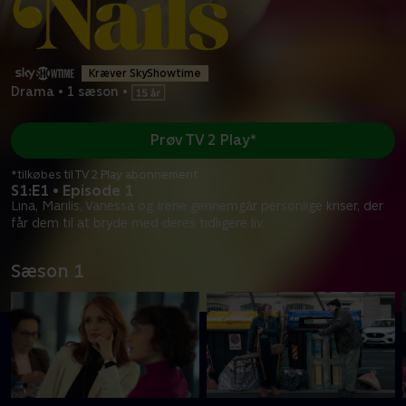
Kræver SkyShowtime
Drama
•
1 sæson
•
Prøv TV 2 Play*
*tilkøbes til TV 2 Play abonnement
S1:E1 • Episode 1
Lina, Marilís, Vanessa og Irene gennemgår personlige kriser, der
får dem til at bryde med deres tidligere liv.
Sæson 1