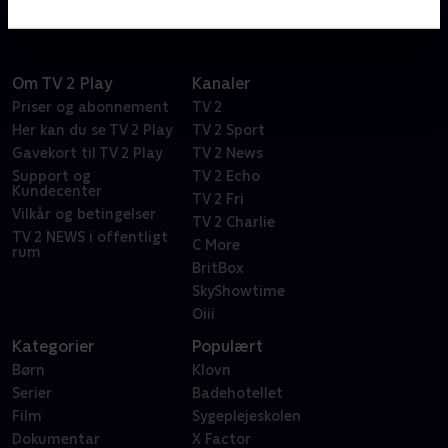
Om TV 2 Play
Kanaler
Priser og abonnement
TV 2
Her kan du se TV 2 Play
TV 2 Sport
Gavekort til TV 2 Play
TV 2 News
Support og
TV 2 Echo
Kundecenter
TV 2 Fri
Vilkår og betingelser
TV 2 Charlie
TV 2 NEWS i offentligt
C More
rum
BritBox
SkyShowtime
Oiii
Kategorier
Populært
Børn
Klovn
Serier
Badehotellet
Film
Sygeplejeskolen
Dokumentar
X Factor