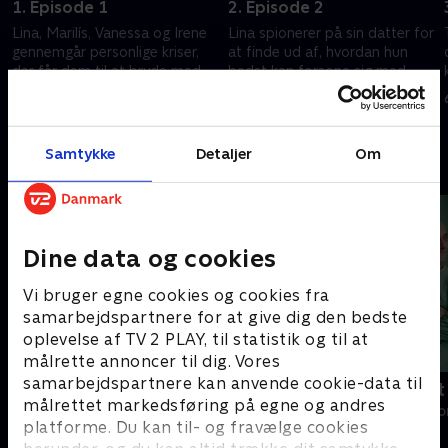
1. Episode 1
2. Episode 2
Lina, Marilís, Vanessa og Irene
Lina spionerer på sin datter for
gennemgår personlige kriser,
at finde ud af, hvordan hun
der får dem til at bryde med
bedst kan forsone sig med
deres tidligere liv.
hende, og Vanessa kæmper en
hemmelig kamp med sine
6. oktober 2025 • 32 min
6. oktober 2025 • 31 min
modsætninger.
Samtykke
Detaljer
Om
Andre så også
Dine data og cookies
Vi bruger egne cookies og cookies fra
samarbejdspartnere for at give dig den bedste
oplevelse af TV 2 PLAY, til statistik og til at
målrette annoncer til dig. Vores
samarbejdspartnere kan anvende cookie-data til
Happy fucking Pride
Fake Patient
målrettet markedsføring på egne og andres
Drama • 1 sæsoner
Drama • 1 sæso
platforme. Du kan til- og fravælge cookies