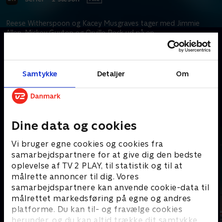
Reese Witherspoon og Kacey Musgraves tager med Jimmie
Allen, Mickey Guyton og Orville Peck ud på en
verdensomspændende jagt på den næste store countrystjerne
i en ny slags tv-konkurrence.
Samtykke
Detaljer
Om
Kræver tilkøb
Mere indhold fra Apple TV
Dine data og cookies
Vi bruger egne cookies og cookies fra
samarbejdspartnere for at give dig den bedste
oplevelse af TV 2 PLAY, til statistik og til at
målrette annoncer til dig. Vores
samarbejdspartnere kan anvende cookie-data til
målrettet markedsføring på egne og andres
platforme. Du kan til- og fravælge cookies
herunder, og du kan altid trække dit samtykke