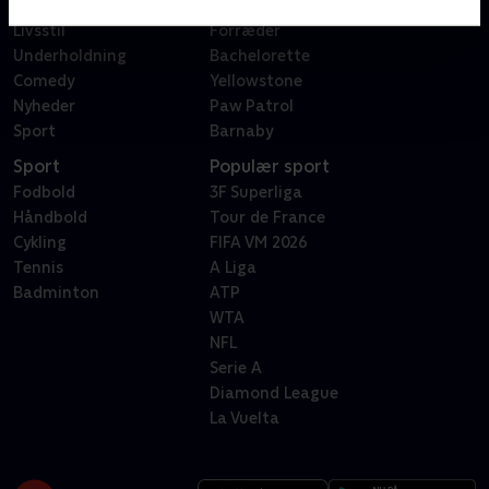
Reality
Bachelor
Livsstil
Forræder
Underholdning
Bachelorette
Comedy
Yellowstone
Nyheder
Paw Patrol
Sport
Barnaby
Sport
Populær sport
Fodbold
3F Superliga
Håndbold
Tour de France
Cykling
FIFA VM 2026
Tennis
A Liga
Badminton
ATP
WTA
NFL
Serie A
Diamond League
La Vuelta