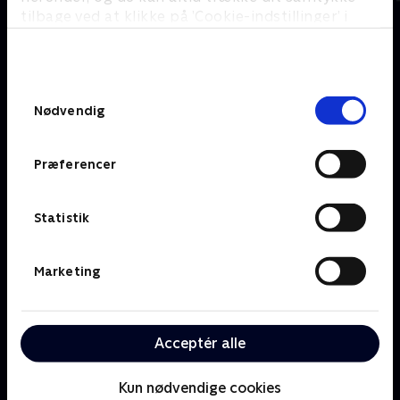
tilbage ved at klikke på ’Cookie-indstillinger’ i
bunden af siden. Læs mere om hvordan TV 2
behandler dine oplysninger i
Om TV 2 Play
Kanaler
TV 2s privatlivspolitik
.
Priser og abonnement
TV 2
Samtykkevalg
Her kan du se TV 2 Play
TV 2 Sport
Nødvendig
Gavekort til TV 2 Play
TV 2 News
Support og
TV 2 Echo
Kundecenter
Præferencer
TV 2 Fri
Vilkår og betingelser
TV 2 Charlie
TV 2 NEWS i offentligt
C More
rum
Statistik
BritBox
SkyShowtime
Marketing
Oiii
Kategorier
Populært
Børn
Klovn
Acceptér alle
Serier
Badehotellet
Film
Sygeplejeskolen
Dokumentar
X Factor
Kun nødvendige cookies