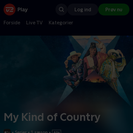
Log ind
Prøv nu
Forside
Live TV
Kategorier
My Kind of Country
•
Serier
•
1 sæson
•