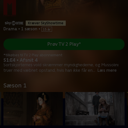
Kræver SkyShowtime
Drama
•
1 sæson
•
Prøv TV 2 Play*
*tilkøbes til TV 2 Play abonnement
S1:E4 • Afsnit 4
Sortskjorternes vold skræmmer myndighederne, og Mussolini
truer med væbnet opstand, hvis han ikke får en
...
Læs mere
Sæson 1