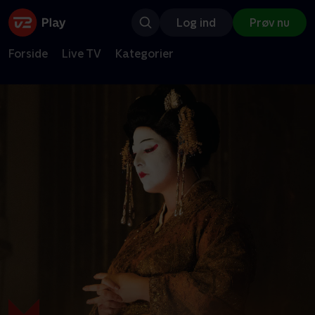
Log ind
Prøv nu
Forside
Live TV
Kategorier