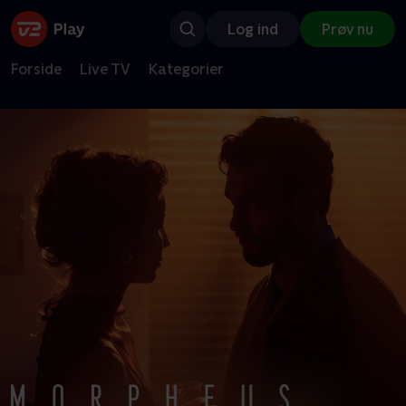
Log ind
Prøv nu
Forside
Live TV
Kategorier