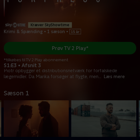
Kræver SkyShowtime
Krimi & Spænding
•
1 sæson
•
Prøv TV 2 Play*
*tilkøbes til TV 2 Play abonnement
S1:E3 • Afsnit 3
Piotr opbygger et distributionsnetværk for forfalskede
lægemidler. Da Marika forsøger at flygte, men
...
Læs mere
Sæson 1