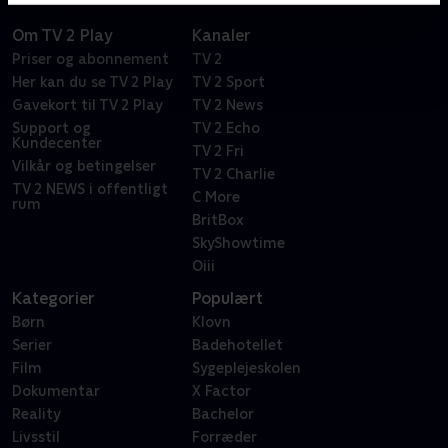
Om TV 2 Play
Kanaler
Priser og abonnement
TV 2
Her kan du se TV 2 Play
TV 2 Sport
Gavekort til TV 2 Play
TV 2 News
Support og
TV 2 Echo
Kundecenter
TV 2 Fri
Vilkår og betingelser
TV 2 Charlie
TV 2 NEWS i offentligt
C More
rum
BritBox
SkyShowtime
Oiii
Kategorier
Populært
Børn
Klovn
Serier
Badehotellet
Film
Sygeplejeskolen
Dokumentar
X Factor
Reality
Bachelor
Livsstil
Forræder