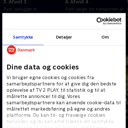
3. Afsnit 3
4. Afsnit 4
Piotr opbygger et
Piotr sørger for transporten af
distributionsnetværk for
et prøveparti narkotika.
forfalskede lægemidler. Da
Situationen løber hurtigt løbsk,
Marika forsøger at flygte, men
og Moro synker dybere ned i
mislykkes, er hun nødt til at
den kriminelle underverden.
9. juni 2026 • 59 min
16. juni 2026 • 46 min
indgå en aftale med Moro.
Samtykke
Detaljer
Om
Andre så også
Dine data og cookies
Vi bruger egne cookies og cookies fra
samarbejdspartnere for at give dig den bedste
oplevelse af TV 2 PLAY, til statistik og til at
målrette annoncer til dig. Vores
samarbejdspartnere kan anvende cookie-data til
målrettet markedsføring på egne og andres
The Hunting Party
Mordene i M
platforme. Du kan til- og fravælge cookies
Krimi & Spænding • 2 sæsoner
Krimi & Spændi
herunder, og du kan altid trække dit samtykke
tilbage ved at klikke på ’Cookie-indstillinger’ i