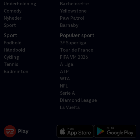
Underholdning
Bachelorette
Comedy
Yellowstone
Nyheder
Paw Patrol
Sport
Barnaby
Sport
Populær sport
Fodbold
3F Superliga
Håndbold
Tour de France
Cykling
FIFA VM 2026
Tennis
A Liga
Badminton
ATP
WTA
NFL
Serie A
Diamond League
La Vuelta