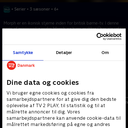
•
Serier
•
3 sæsoner
•
6+
Morph er en ikonisk stjerne inden for britisk børne-tv. I denne
serie af minieventyr roder Morph og hans makker Chas sig ud i
alskens gale streger i deres hjem på en kunstners skrivebord.
Kræver tilkøb
Samtykke
Detaljer
Om
Mere indhold fra Disney+
Dine data og cookies
Vi bruger egne cookies og cookies fra
samarbejdspartnere for at give dig den bedste
oplevelse af TV 2 PLAY, til statistik og til at
målrette annoncer til dig. Vores
samarbejdspartnere kan anvende cookie-data til
målrettet markedsføring på egne og andres