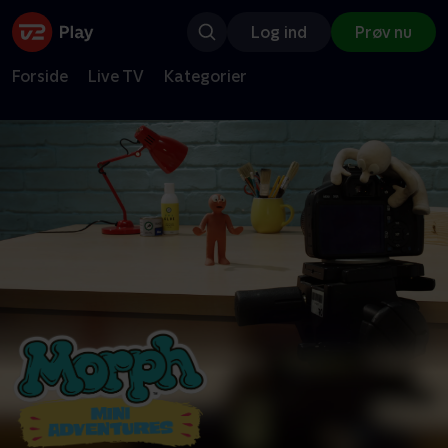
Log ind
Prøv nu
Forside
Live TV
Kategorier