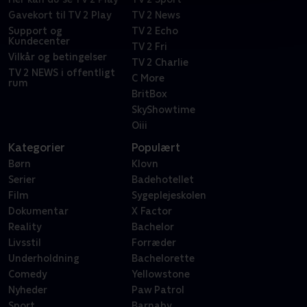
Gavekort til TV 2 Play
TV 2 News
Support og
TV 2 Echo
Kundecenter
TV 2 Fri
Vilkår og betingelser
TV 2 Charlie
TV 2 NEWS i offentligt
C More
rum
BritBox
SkyShowtime
Oiii
Kategorier
Populært
Børn
Klovn
Serier
Badehotellet
Film
Sygeplejeskolen
Dokumentar
X Factor
Reality
Bachelor
Livsstil
Forræder
Underholdning
Bachelorette
Comedy
Yellowstone
Nyheder
Paw Patrol
Sport
Barnaby