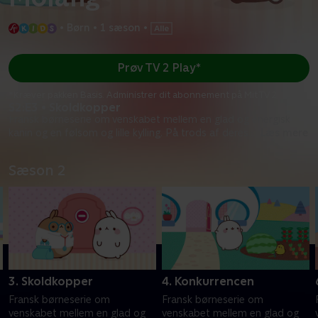
•
Børn
•
1 sæson
•
Prøv TV 2 Play*
*Kræver pakken Basis. Administrer dit abonnement på Mit TV 2.
S2:E3 • Skoldkopper
Fransk børneserie om venskabet mellem en glad og energisk
kanin og en følsom og lille kylling. På trods af deres
...
Læs mere
Sæson 2
3. Skoldkopper
4. Konkurrencen
Fransk børneserie om
Fransk børneserie om
venskabet mellem en glad og
venskabet mellem en glad og