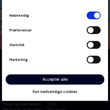
behandler dine oplysninger i
TV 2s privatlivspolitik
.
Samtykkevalg
Nødvendig
Præferencer
Statistik
Om Molang
Marketing
Fransk børneserie om venskabet mellem en glad og
energisk kanin og en følsom og lille kylling. På trods
af deres mange forskelle er de bedste venner.
Acceptér alle
Kun nødvendige cookies
Om TV 2 Play
Kanaler
Priser og abonnement
TV 2
Her kan du se TV 2 Play
TV 2 Sport