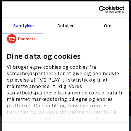
g
energisk kanin og en følsom og
energisk kanin og en følsom og
lille kylling. På trods af deres
lille kylling. På trods af deres
mange forskelle er de bedste
mange forskelle er de bedste
1. maj 2023 • 3 min
1. maj 2023 • 3 min
venner.
venner.
Samtykke
Detaljer
Om
Andre så også
Dine data og cookies
Vi bruger egne cookies og cookies fra
samarbejdspartnere for at give dig den bedste
oplevelse af TV 2 PLAY, til statistik og til at
målrette annoncer til dig. Vores
samarbejdspartnere kan anvende cookie-data til
Antiks
Little Charm
målrettet markedsføring på egne og andres
Børneserier • 2 sæsoner
Børneserier • 2
platforme. Du kan til- og fravælge cookies
herunder, og du kan altid trække dit samtykke
tilbage ved at klikke på ’Cookie-indstillinger’ i
bunden af siden. Læs mere om hvordan TV 2