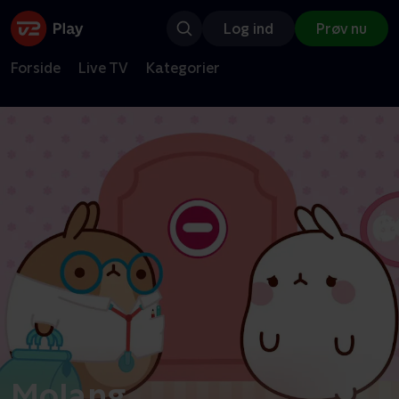
Log ind
Prøv nu
Forside
Live TV
Kategorier
Molang