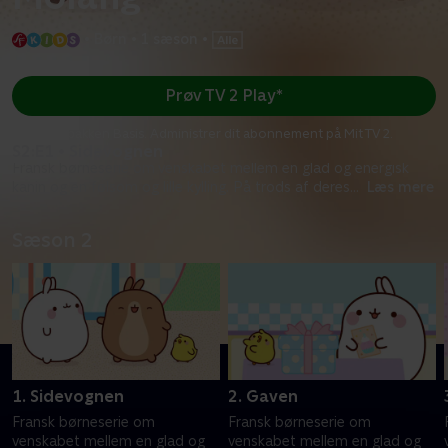
•
Børn
•
1 sæson
•
Prøv TV 2 Play*
*Kræver pakken Basis. Administrer dit abonnement på Mit TV 2.
S2:E1 • Sidevognen
Fransk børneserie om venskabet mellem en glad og energisk
kanin og en følsom og lille kylling. På trods af deres
...
Læs mere
Sæson 2
1. Sidevognen
2. Gaven
Fransk børneserie om
Fransk børneserie om
venskabet mellem en glad og
venskabet mellem en glad og