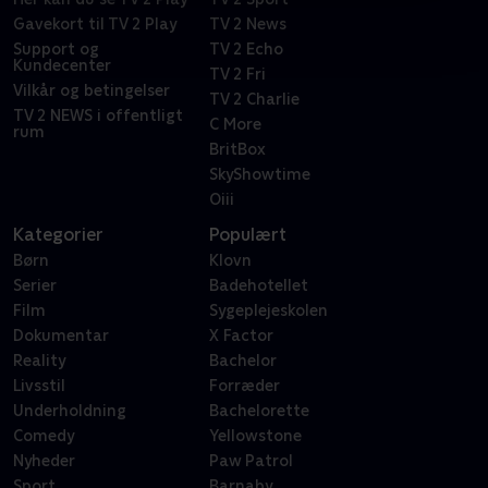
Gavekort til TV 2 Play
TV 2 News
Support og
TV 2 Echo
Kundecenter
TV 2 Fri
Vilkår og betingelser
TV 2 Charlie
TV 2 NEWS i offentligt
C More
rum
BritBox
SkyShowtime
Oiii
Kategorier
Populært
Børn
Klovn
Serier
Badehotellet
Film
Sygeplejeskolen
Dokumentar
X Factor
Reality
Bachelor
Livsstil
Forræder
Underholdning
Bachelorette
Comedy
Yellowstone
Nyheder
Paw Patrol
Sport
Barnaby