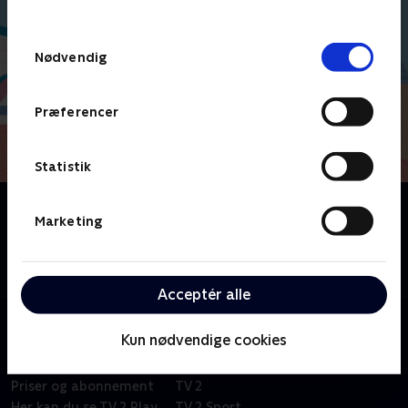
behandler dine oplysninger i
TV 2s privatlivspolitik
.
Samtykkevalg
Nødvendig
Præferencer
Statistik
Om Molang
Marketing
Fransk børneserie om venskabet mellem en glad og
energisk kanin og en følsom og lille kylling. På trods
af deres mange forskelle er de bedste venner.
Acceptér alle
Kun nødvendige cookies
Om TV 2 Play
Kanaler
Priser og abonnement
TV 2
Her kan du se TV 2 Play
TV 2 Sport