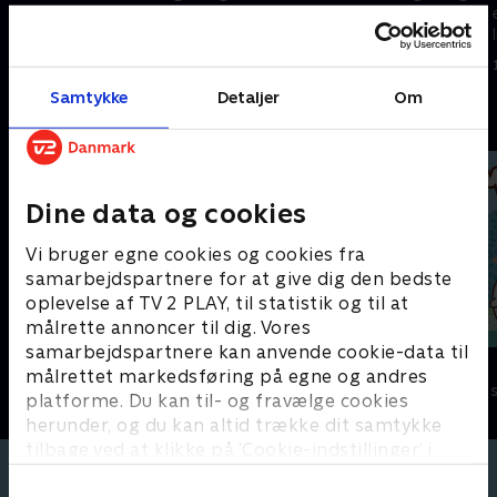
energisk kanin og en følsom og
energisk kanin og en følsom og
lille kylling. På trods af deres
lille kylling. På trods af deres
mange forskelle er de bedste
mange forskelle er de bedste
1. maj 2023 • 3 min
1. maj 2023 • 3 min
venner.
venner.
Samtykke
Detaljer
Om
Andre så også
Dine data og cookies
Vi bruger egne cookies og cookies fra
samarbejdspartnere for at give dig den bedste
oplevelse af TV 2 PLAY, til statistik og til at
målrette annoncer til dig. Vores
samarbejdspartnere kan anvende cookie-data til
Antiks
Molang
målrettet markedsføring på egne og andres
Børneserier • 2 sæsoner
Børneserier • 2
platforme. Du kan til- og fravælge cookies
herunder, og du kan altid trække dit samtykke
tilbage ved at klikke på ’Cookie-indstillinger’ i
bunden af siden. Læs mere om hvordan TV 2