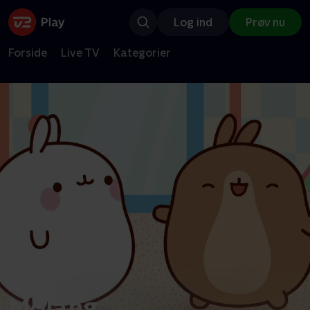
Log ind
Prøv nu
Forside
Live TV
Kategorier
Molang