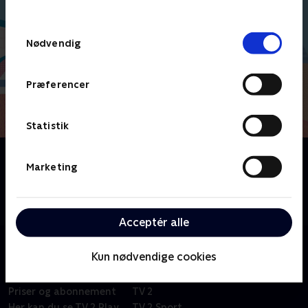
behandler dine oplysninger i
TV 2s privatlivspolitik
.
Samtykkevalg
Nødvendig
Præferencer
Statistik
Om Molang
Marketing
Fransk børneserie om venskabet mellem en glad og
energisk kanin og en følsom og lille kylling. På trods
af deres mange forskelle er de bedste venner.
Acceptér alle
Kun nødvendige cookies
Om TV 2 Play
Kanaler
Priser og abonnement
TV 2
Her kan du se TV 2 Play
TV 2 Sport