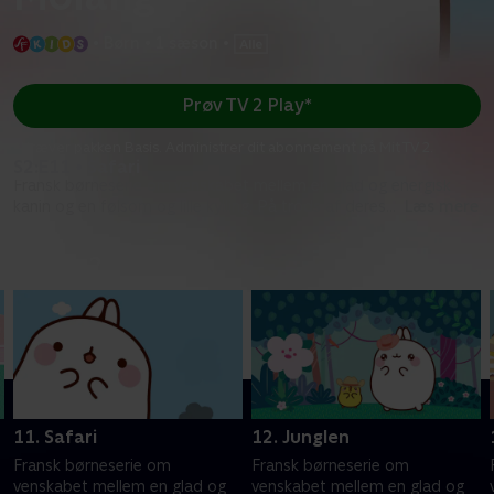
•
Børn
•
1 sæson
•
Prøv TV 2 Play*
*Kræver pakken Basis. Administrer dit abonnement på Mit TV 2.
S2:E11 • Safari
Fransk børneserie om venskabet mellem en glad og energisk
kanin og en følsom og lille kylling. På trods af deres
...
Læs mere
Sæson 2
11. Safari
12. Junglen
Fransk børneserie om
Fransk børneserie om
venskabet mellem en glad og
venskabet mellem en glad og