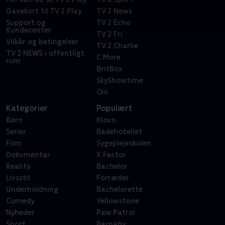
Gavekort til TV 2 Play
TV 2 News
Support og
TV 2 Echo
Kundecenter
TV 2 Fri
Vilkår og betingelser
TV 2 Charlie
TV 2 NEWS i offentligt
C More
rum
BritBox
SkyShowtime
Oiii
Kategorier
Populært
Børn
Klovn
Serier
Badehotellet
Film
Sygeplejeskolen
Dokumentar
X Factor
Reality
Bachelor
Livsstil
Forræder
Underholdning
Bachelorette
Comedy
Yellowstone
Nyheder
Paw Patrol
Sport
Barnaby