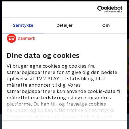
g
energisk kanin og en følsom og
energisk kanin og en følsom og
lille kylling. På trods af deres
lille kylling. På trods af deres
mange forskelle er de bedste
mange forskelle er de bedste
1. maj 2023 • 3 min
1. maj 2023 • 3 min
venner.
venner
Samtykke
Detaljer
Om
Andre så også
Dine data og cookies
Vi bruger egne cookies og cookies fra
samarbejdspartnere for at give dig den bedste
oplevelse af TV 2 PLAY, til statistik og til at
målrette annoncer til dig. Vores
samarbejdspartnere kan anvende cookie-data til
Antiks
Little Charm
målrettet markedsføring på egne og andres
Børneserier • 2 sæsoner
Børneserier • 2
platforme. Du kan til- og fravælge cookies
herunder, og du kan altid trække dit samtykke
tilbage ved at klikke på ’Cookie-indstillinger’ i
bunden af siden. Læs mere om hvordan TV 2