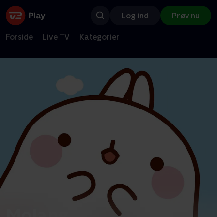
Log ind
Prøv nu
Forside
Live TV
Kategorier
Molang