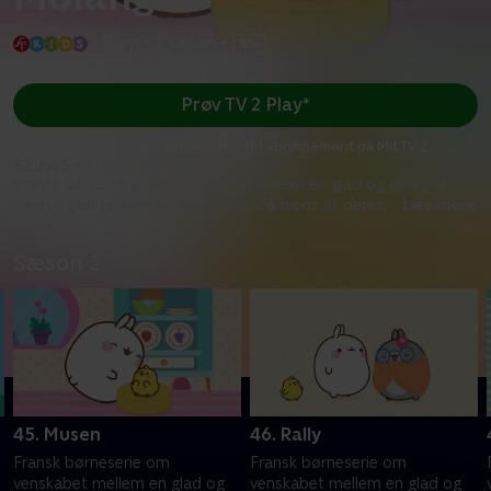
•
Børn
•
1 sæson
•
Prøv TV 2 Play*
*Kræver pakken Basis. Administrer dit abonnement på Mit TV 2.
S2:E45 • Musen
Fransk børneserie om venskabet mellem en glad og energisk
kanin og en følsom og lille kylling. På trods af deres
...
Læs mere
Sæson 2
45. Musen
46. Rally
Fransk børneserie om
Fransk børneserie om
venskabet mellem en glad og
venskabet mellem en glad og