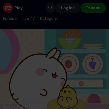
Log ind
Prøv nu
Forside
Live TV
Kategorier
Molang