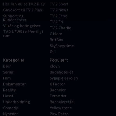
Her kan du se TV 2 Play
TV 2 Sport
Gavekort til TV 2 Play
TV 2 News
Support og
TV 2 Echo
Kundecenter
TV 2 Fri
Vilkår og betingelser
TV 2 Charlie
TV 2 NEWS i offentligt
C More
rum
BritBox
SkyShowtime
Oiii
Kategorier
Populært
Børn
Klovn
Serier
Badehotellet
Film
Sygeplejeskolen
Dokumentar
X Factor
Reality
Bachelor
Livsstil
Forræder
Underholdning
Bachelorette
Comedy
Yellowstone
Nyheder
Paw Patrol