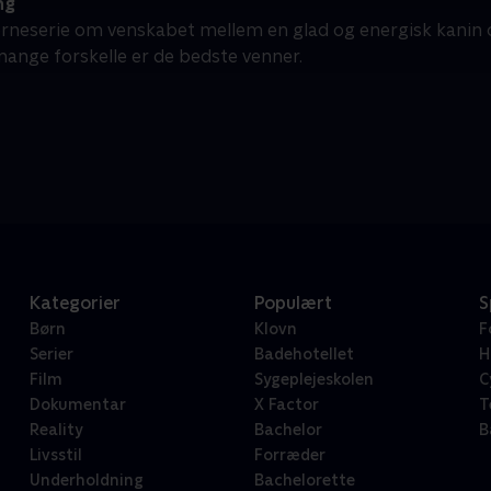
ng
rneserie om venskabet mellem en glad og energisk kanin og 
mange forskelle er de bedste venner.
Kategorier
Populært
S
Børn
Klovn
F
Serier
Badehotellet
H
Film
Sygeplejeskolen
C
Dokumentar
X Factor
T
Reality
Bachelor
B
Livsstil
Forræder
Underholdning
Bachelorette