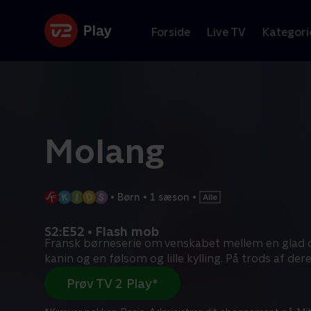
Forside
Live TV
Kategori
Molang
•
Børn
•
1 sæson
•
S2:E52 • Flash mob
Fransk børneserie om venskabet mellem en glad 
kanin og en følsom og lille kylling. På trods af der
Prøv TV 2 Play*