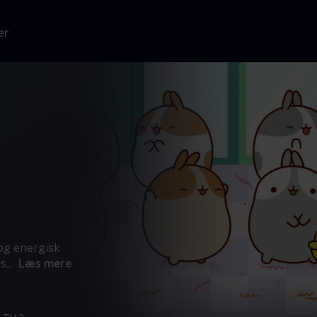
er
og energisk
es
...
Læs mere