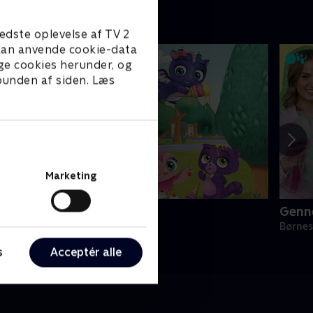
edste oplevelse af TV 2
e kan anvende cookie-data
ge cookies herunder, og
 bunden af siden. Læs
Marketing
ittle Charmers
Genn
ørneserier • 2 sæsoner
Børnes
s
Acceptér alle