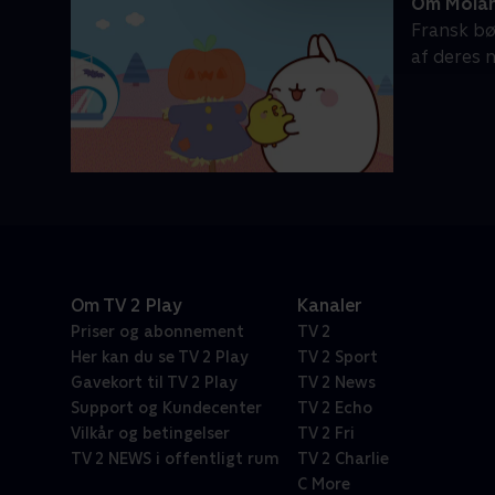
Om Mola
Fransk bø
af deres 
Om TV 2 Play
Kanaler
Priser og abonnement
TV 2
Her kan du se TV 2 Play
TV 2 Sport
Gavekort til TV 2 Play
TV 2 News
Support og Kundecenter
TV 2 Echo
Vilkår og betingelser
TV 2 Fri
TV 2 NEWS i offentligt rum
TV 2 Charlie
C More