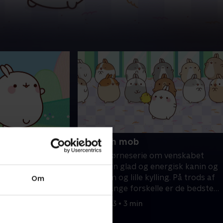
52. Flash mob
 om venskabet
Fransk børneserie om venskabet
energisk kanin og
mellem en glad og energisk kanin og
lling. På trods af
en følsom og lille kylling. På trods af
Om
lle er de bedste
deres mange forskelle er de bedste
venner.
1. maj 2023 • 3 min