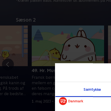
*Kræver pakken Basis. Administrer dit abonnement på Mit
Sæson 2
49. Hr. Muskler
5
venskabet
Fransk børneserie om venskabet
F
gisk kanin og
mellem en glad og energisk kanin og
m
g. På trods af
en følsom og lille kylling. På trods af
e
Samtykke
er de bedste
deres mange forskelle er de bedste
d
venner.
v
1. maj 2023 • 3 min
1