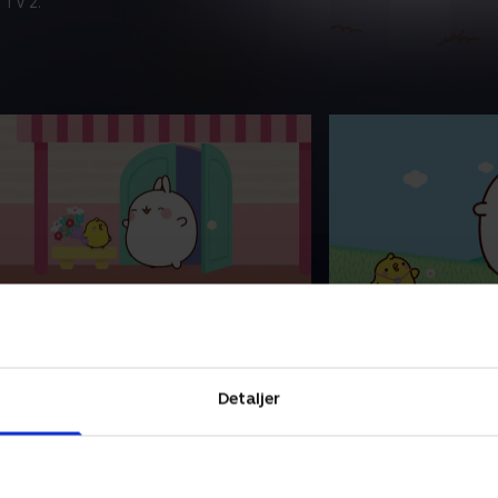
 TV 2.
0. Bollen
51. Stenbukken
ransk børneserie om venskabet
Fransk børneserie
ellem en glad og energisk kanin og
mellem en glad og 
n følsom og lille kylling. På trods af
en følsom og lille ky
Detaljer
eres mange forskelle er de bedste
deres mange forske
enner
venner.
. maj 2023 • 3 min
1. maj 2023 • 3 min