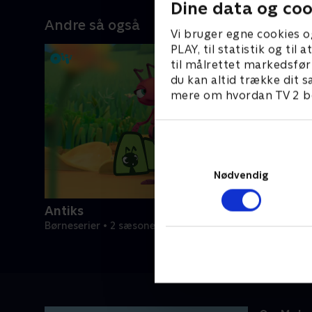
Dine data og coo
Andre så også
Vi bruger egne cookies o
PLAY, til statistik og ti
til målrettet markedsfør
du kan altid trække dit s
mere om hvordan TV 2 be
Nødvendig
Antiks
Børneserier • 2 sæsoner