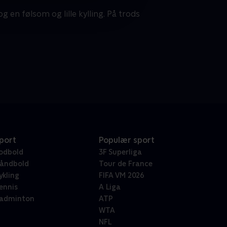
en følsom og lille kylling. På trods
port
Populær sport
odbold
3F Superliga
åndbold
Tour de France
ykling
FIFA VM 2026
ennis
A Liga
adminton
ATP
WTA
NFL