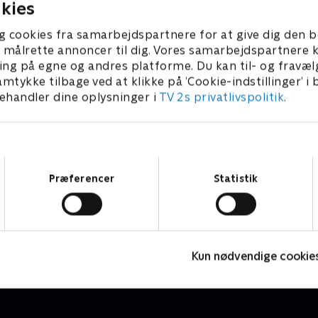
kies
g cookies fra samarbejdspartnere for at give dig den b
l at målrette annoncer til dig. Vores samarbejdspartner
ing på egne og andres platforme. Du kan til- og fravæl
amtykke tilbage ved at klikke på ’Cookie-indstillinger’ i
handler dine oplysninger i
TV 2s privatlivspolitik
.
Samtykkevalg
Præferencer
Statistik
Molang
L
Børneserier • 2 sæsoner
B
Kun nødvendige cookie