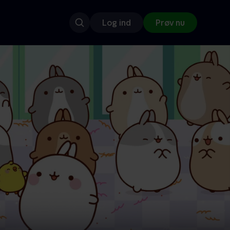
Log ind
Prøv nu