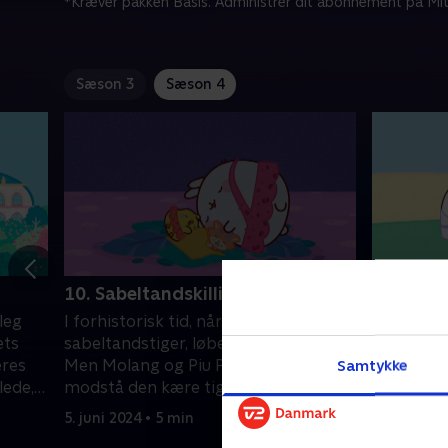
*Kræver pakken Basis. Administrer dit abonnement på Mit
Sæson 3
Sæson 4
10. Sabeltandskillingen
11. Stri
leg
I forhistorisk tid, når man møder en
I antikke
ets
sabeltandstiger, løber man for livet.
tilskuere 
eres
Men Molang og Piu Piu kan bare ikke
deltagern
Samtykke
lede,
modstå den kære tigerunge.
om Molang
5. juni 2024 • 5 min
5. juni 202