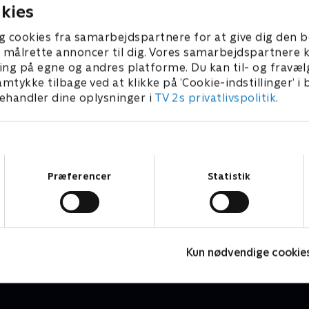
kies
g cookies fra samarbejdspartnere for at give dig den b
l at målrette annoncer til dig. Vores samarbejdspartner
ing på egne og andres platforme. Du kan til- og fravæl
amtykke tilbage ved at klikke på ’Cookie-indstillinger’ i
handler dine oplysninger i
TV 2s privatlivspolitik
.
Samtykkevalg
Præferencer
Statistik
Little Charmers
M
Børneserier • 2 sæsoner
B
Kun nødvendige cookie