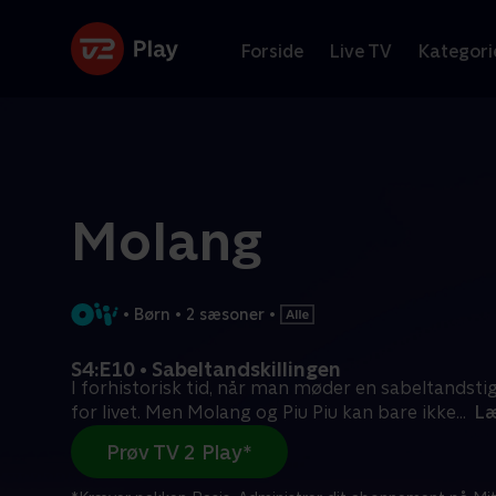
Forside
Live TV
Kategori
Molang
•
Børn
•
2 sæsoner
•
S4:E10 • Sabeltandskillingen
I forhistorisk tid, når man møder en sabeltandsti
for livet. Men Molang og Piu Piu kan bare ikke
...
Læ
Prøv TV 2 Play*