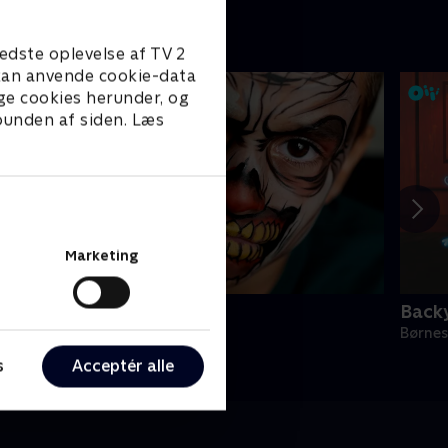
edste oplevelse af TV 2
e kan anvende cookie-data
ge cookies herunder, og
 bunden af siden. Læs
Marketing
onstermaling
Back
ørneserier • 1 sæsoner
Børnes
s
Acceptér alle