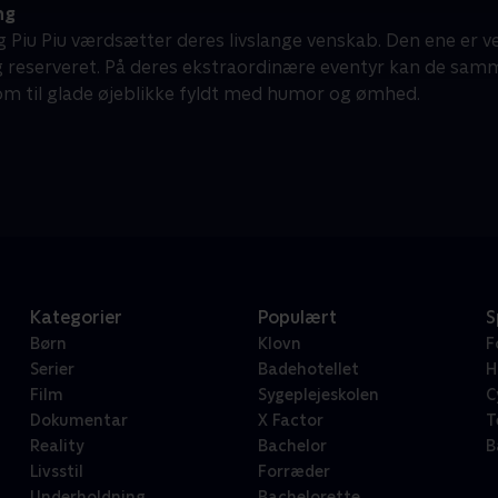
ng
 Piu Piu værdsætter deres livslange venskab. Den ene er ve
 reserveret. På deres ekstraordinære eventyr kan de samm
om til glade øjeblikke fyldt med humor og ømhed.
Kategorier
Populært
S
Børn
Klovn
F
Serier
Badehotellet
H
Film
Sygeplejeskolen
C
Dokumentar
X Factor
T
Reality
Bachelor
B
Livsstil
Forræder
Underholdning
Bachelorette