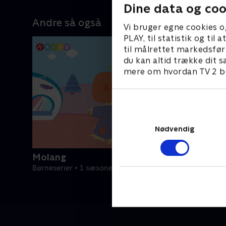
Dine data og coo
Andre så også
Vi bruger egne cookies o
PLAY, til statistik og ti
til målrettet markedsfør
du kan altid trække dit s
mere om hvordan TV 2 be
Nødvendig
Molang
Børneserier • 1 sæsoner