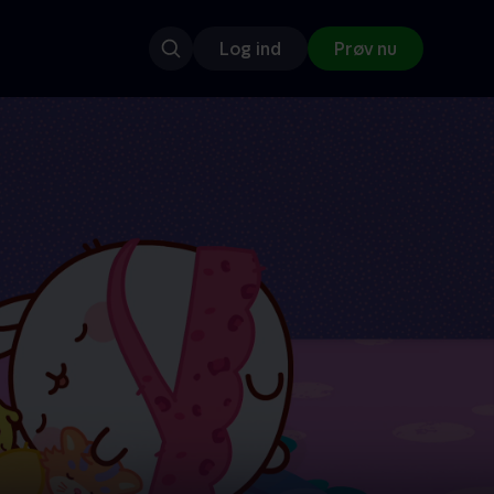
Log ind
Prøv nu