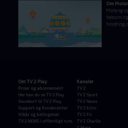
Om Mola
Molang og
følsom og
hindring 
Om TV 2 Play
Kanaler
Priser og abonnement
TV 2
Her kan du se TV 2 Play
TV 2 Sport
Gavekort til TV 2 Play
TV 2 News
Support og Kundecenter
TV 2 Echo
Vilkår og betingelser
TV 2 Fri
TV 2 NEWS i offentligt rum
TV 2 Charlie
C More