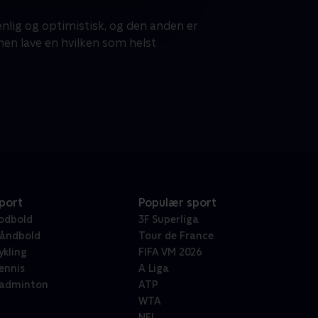
nlig og optimistisk, og den anden er
en lave en hvilken som helst
port
Populær sport
odbold
3F Superliga
åndbold
Tour de France
ykling
FIFA VM 2026
ennis
A Liga
adminton
ATP
WTA
NFL