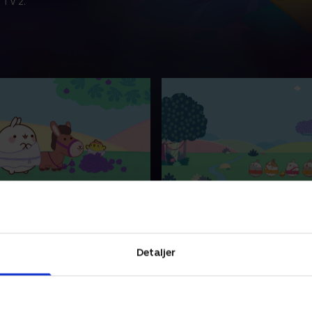
 TV 2.
dsvognsløbet
12. Floden
n er Molang og Piu Piu
Molang og Piu Piu ender hver
til et stridsvognsløb. En af
på hver sin flodbred. De prø
Detaljer
e må give op og spørger,
at blive genforenet, for i fo
 vil afløse dem.
tid findes der ingen broer.
4 • 5 min
5. juni 2024 • 5 min