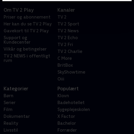
Om TV 2 Play
Kanaler
Priser og abonnement
TV 2
Her kan du se TV 2 Play
TV 2 Sport
Gavekort til TV 2 Play
TV 2 News
Support og
TV 2 Echo
Kundecenter
TV 2 Fri
Vilkår og betingelser
TV 2 Charlie
TV 2 NEWS i offentligt
C More
rum
BritBox
SkyShowtime
Oiii
Kategorier
Populært
Børn
Klovn
Serier
Badehotellet
Film
Sygeplejeskolen
Dokumentar
X Factor
Reality
Bachelor
Livsstil
Forræder