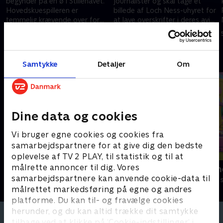
begynder på en ø i Stillehavet.
journalister og skal tage et
Hovedskuespilleren er
billede af Loch Ness-uhyret for
temmelig krævende over for
at lave overskrifter i deres avis.
Molang og Piu Piu og sender
Men findes Loch Ness-uhyret
5. juni 2024 • 5 min
5. juni 2024 • 5 min
dem ud på mange ærinder.
overhovedet?
Andre så også
Samtykke
Detaljer
Om
Dine data og cookies
Vi bruger egne cookies og cookies fra
samarbejdspartnere for at give dig den bedste
oplevelse af TV 2 PLAY, til statistik og til at
målrette annoncer til dig. Vores
Molang
Little Charm
samarbejdspartnere kan anvende cookie-data til
Børneserier • 1 sæsoner
Børneserier • 2
målrettet markedsføring på egne og andres
platforme. Du kan til- og fravælge cookies
herunder, og du kan altid trække dit samtykke
tilbage ved at klikke på ’Cookie-indstillinger’ i