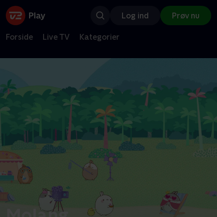
Log ind
Prøv nu
Forside
Live TV
Kategorier
Molang