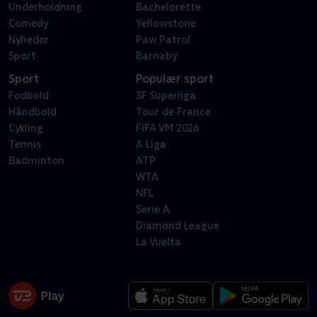
Underholdning
Bachelorette
Comedy
Yellowstone
Nyheder
Paw Patrol
Sport
Barnaby
Sport
Populær sport
Fodbold
3F Superliga
Håndbold
Tour de France
Cykling
FIFA VM 2026
Tennis
A Liga
Badminton
ATP
WTA
NFL
Serie A
Diamond League
La Vuelta