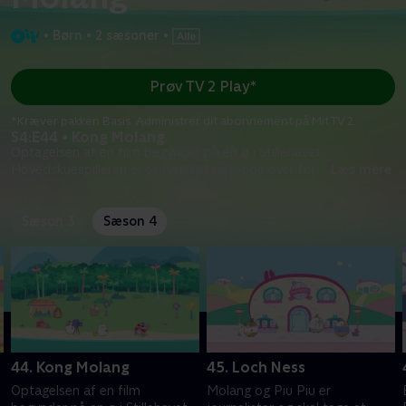
•
Børn
•
2 sæsoner
•
Prøv TV 2 Play*
*Kræver pakken Basis. Administrer dit abonnement på Mit TV 2.
S4:E44 • Kong Molang
Optagelsen af en film begynder på en ø i Stillehavet.
Hovedskuespilleren er temmelig krævende over for
...
Læs mere
Sæson 3
Sæson 4
44. Kong Molang
45. Loch Ness
Optagelsen af en film
Molang og Piu Piu er