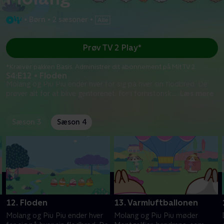
•
Børn
•
2 sæsoner
•
Prøv TV 2 Play*
*Kræver pakken Basis. Administrer dit abonnement på Mit TV 2.
S4:E12 • Floden
Molang og Piu Piu ender hver for sig på hver sin flodbred. De
prøver alt for at blive genforenet, for i forhistorisk
...
Læs mere
Sæson 3
Sæson 4
12. Floden
13. Varmluftballonen
Molang og Piu Piu ender hver
Molang og Piu Piu møder