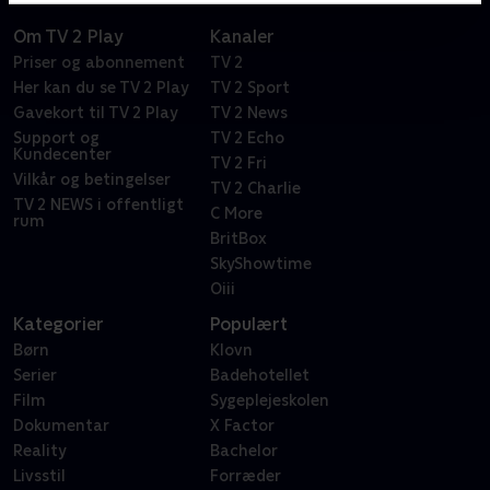
Om TV 2 Play
Kanaler
Priser og abonnement
TV 2
Her kan du se TV 2 Play
TV 2 Sport
Gavekort til TV 2 Play
TV 2 News
Support og
TV 2 Echo
Kundecenter
TV 2 Fri
Vilkår og betingelser
TV 2 Charlie
TV 2 NEWS i offentligt
C More
rum
BritBox
SkyShowtime
Oiii
Kategorier
Populært
Børn
Klovn
Serier
Badehotellet
Film
Sygeplejeskolen
Dokumentar
X Factor
Reality
Bachelor
Livsstil
Forræder