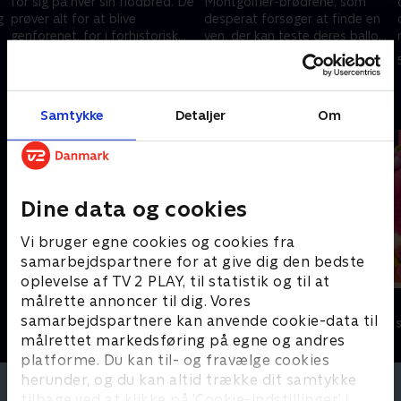
for sig på hver sin flodbred. De
Montgolfier-brødrene, som
g
prøver alt for at blive
desperat forsøger at finde en
genforenet, for i forhistorisk
ven, der kan teste deres ballon.
tid findes der ingen broer.
Alle deres venner nægter,
5. juni 2024 • 5 min
5. juni 2024 • 5 min
undtagen Piu Piu, der
Andre så også
Samtykke
Detaljer
Om
Dine data og cookies
Vi bruger egne cookies og cookies fra
samarbejdspartnere for at give dig den bedste
oplevelse af TV 2 PLAY, til statistik og til at
målrette annoncer til dig. Vores
StoryZoo
Minibods
samarbejdspartnere kan anvende cookie-data til
Børneserier • 2 sæsoner
Børneserier • 1
målrettet markedsføring på egne og andres
platforme. Du kan til- og fravælge cookies
herunder, og du kan altid trække dit samtykke
tilbage ved at klikke på ’Cookie-indstillinger’ i