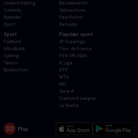
Underholdning
Bachelorette
Comedy
Yellowstone
Nyheder
Paw Patrol
Sport
Barnaby
Sport
Populær sport
Fodbold
3F Superliga
Håndbold
Tour de France
Cykling
FIFA VM 2026
Tennis
A Liga
Badminton
ATP
WTA
NFL
Serie A
Diamond League
La Vuelta