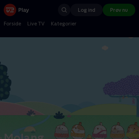
Log ind
Prøv nu
Forside
Live TV
Kategorier
Molang