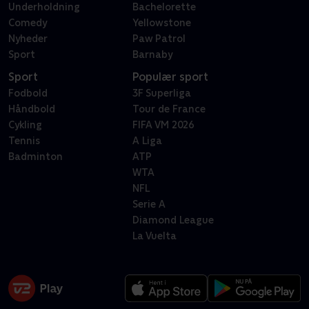
Underholdning
Bachelorette
Comedy
Yellowstone
Nyheder
Paw Patrol
Sport
Barnaby
Sport
Populær sport
Fodbold
3F Superliga
Håndbold
Tour de France
Cykling
FIFA VM 2026
Tennis
A Liga
Badminton
ATP
WTA
NFL
Serie A
Diamond League
La Vuelta