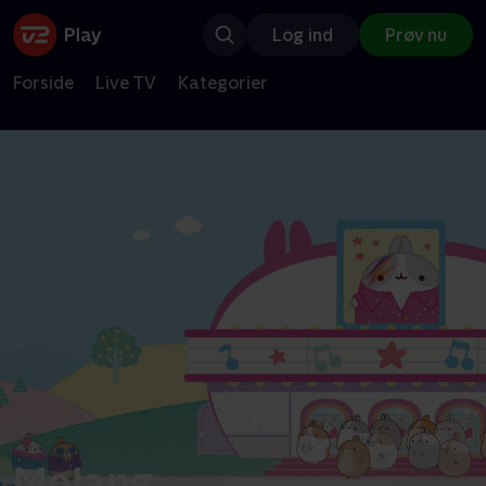
Log ind
Prøv nu
Forside
Live TV
Kategorier
Molang