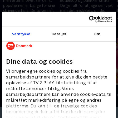
men efter showet ser de, at
edderkop og panikker straks.
popstjernen er bange for sine
De gør alt for at jage den væk,
skrigende fans. De to venner
men det mislykkes, og de
må hjælpe!
ender med at sove i telt
28. marts 2024 • 3 min
28. marts 2024 • 3 min
udenfor
Andre så også
Samtykke
Detaljer
Om
Dine data og cookies
Vi bruger egne cookies og cookies fra
samarbejdspartnere for at give dig den bedste
oplevelse af TV 2 PLAY, til statistik og til at
målrette annoncer til dig. Vores
StoryZoo
Minibods
samarbejdspartnere kan anvende cookie-data til
Børneserier • 2 sæsoner
Børneserier • 1
målrettet markedsføring på egne og andres
platforme. Du kan til- og fravælge cookies
herunder, og du kan altid trække dit samtykke
tilbage ved at klikke på ’Cookie-indstillinger’ i