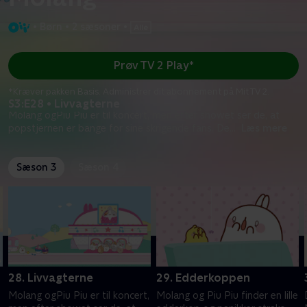
•
Børn
•
2 sæsoner
•
Prøv TV 2 Play*
*Kræver pakken Basis. Administrer dit abonnement på Mit TV 2.
S3:E28 • Livvagterne
Molang ogPiu Piu er til koncert, men efter showet ser de, at
popstjernen er bange for sine skrigende fans. De
...
Læs mere
Sæson 3
Sæson 4
28. Livvagterne
29. Edderkoppen
Molang ogPiu Piu er til koncert,
Molang og Piu Piu finder en lille