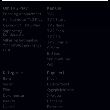
Om TV 2 Play
Kanaler
Priser og abonnement
TV 2
Her kan du se TV 2 Play
TV 2 Sport
Gavekort til TV 2 Play
TV 2 News
Support og
TV 2 Echo
Kundecenter
TV 2 Fri
Vilkår og betingelser
TV 2 Charlie
TV 2 NEWS i offentligt
C More
rum
BritBox
SkyShowtime
Oiii
Kategorier
Populært
Børn
Klovn
Serier
Badehotellet
Film
Sygeplejeskolen
Dokumentar
X Factor
Reality
Bachelor
Livsstil
Forræder