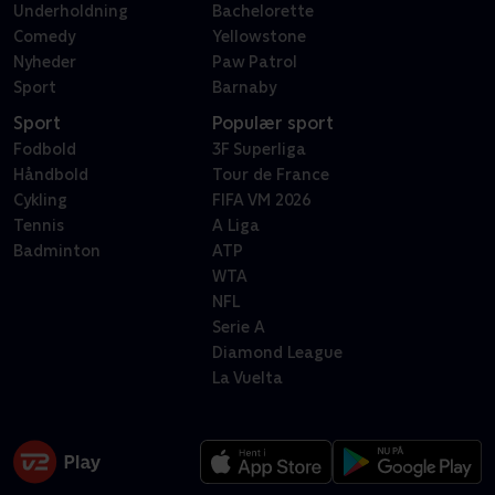
Underholdning
Bachelorette
Comedy
Yellowstone
Nyheder
Paw Patrol
Sport
Barnaby
Sport
Populær sport
Fodbold
3F Superliga
Håndbold
Tour de France
Cykling
FIFA VM 2026
Tennis
A Liga
Badminton
ATP
WTA
NFL
Serie A
Diamond League
La Vuelta