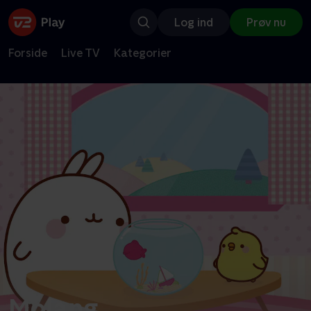
Log ind
Prøv nu
Forside
Live TV
Kategorier
Molang