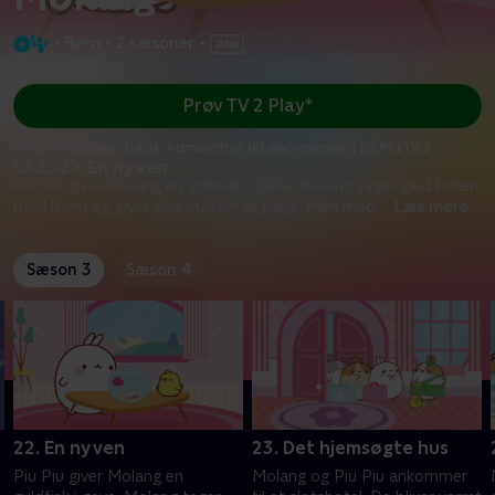
•
Børn
•
2 sæsoner
•
Prøv TV 2 Play*
*Kræver pakken Basis. Administrer dit abonnement på Mit TV 2.
S3:E22 • En ny ven
Piu Piu giver Molang en guldfisk i gave. Molang tager glad fisken
med hjem og giver den masser af pleje. Men med
...
Læs mere
Sæson 3
Sæson 4
22. En ny ven
23. Det hjemsøgte hus
Piu Piu giver Molang en
Molang og Piu Piu ankommer