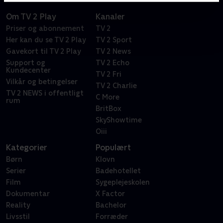
Om TV 2 Play
Kanaler
Priser og abonnement
TV 2
Her kan du se TV 2 Play
TV 2 Sport
Gavekort til TV 2 Play
TV 2 News
Support og
TV 2 Echo
Kundecenter
TV 2 Fri
Vilkår og betingelser
TV 2 Charlie
TV 2 NEWS i offentligt
C More
rum
BritBox
SkyShowtime
Oiii
Kategorier
Populært
Børn
Klovn
Serier
Badehotellet
Film
Sygeplejeskolen
Dokumentar
X Factor
Reality
Bachelor
Livsstil
Forræder