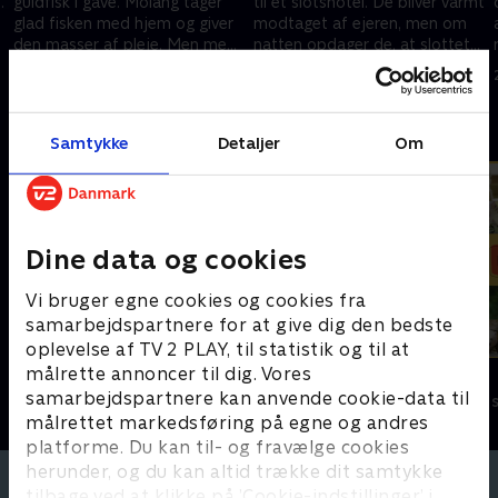
.
guldfisk i gave. Molang tager
til et slotshotel. De bliver varmt
,
glad fisken med hjem og giver
modtaget af ejeren, men om
den masser af pleje. Men med
natten opdager de, at slottet
tiden bliver Piu Piu mere og
er hjemsøgt.
28. marts 2024 • 3 min
28. marts 2024 • 3 min
mere jaloux...
Andre så også
Samtykke
Detaljer
Om
Dine data og cookies
Vi bruger egne cookies og cookies fra
samarbejdspartnere for at give dig den bedste
oplevelse af TV 2 PLAY, til statistik og til at
målrette annoncer til dig. Vores
StoryZoo
Vilde unger
samarbejdspartnere kan anvende cookie-data til
Børneserier • 2 sæsoner
Børneserier • 1
målrettet markedsføring på egne og andres
platforme. Du kan til- og fravælge cookies
herunder, og du kan altid trække dit samtykke
tilbage ved at klikke på ’Cookie-indstillinger’ i