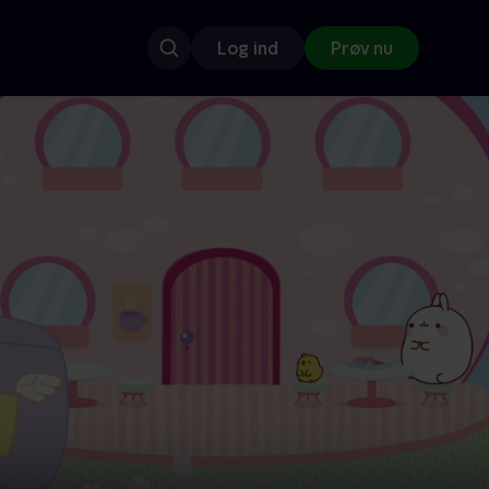
Log ind
Prøv nu