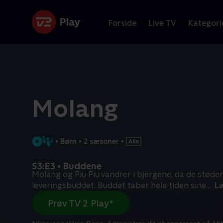
Forside
Live TV
Kategori
Molang
•
Børn
•
2 sæsoner
•
S3:E3 • Buddene
Molang og Piu Piu vandrer i bjergene, da de støde
leveringsbuddet. Buddet taber hele tiden sine
...
L
Prøv TV 2 Play*