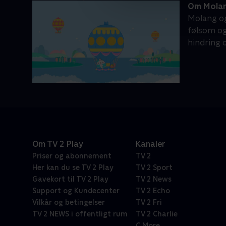
Om Mola
Molang og
følsom og
hindring 
Om TV 2 Play
Kanaler
Priser og abonnement
TV 2
Her kan du se TV 2 Play
TV 2 Sport
Gavekort til TV 2 Play
TV 2 News
Support og Kundecenter
TV 2 Echo
Vilkår og betingelser
TV 2 Fri
TV 2 NEWS i offentligt rum
TV 2 Charlie
C More