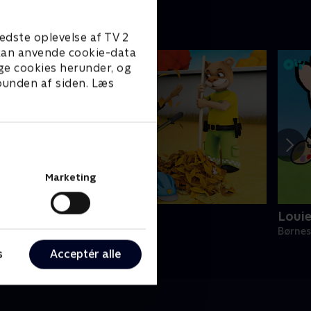
edste oplevelse af TV 2
e kan anvende cookie-data
ge cookies herunder, og
 bunden af siden. Læs
Marketing
enskabsbyen
Loui
ørneserier • 2 sæsoner
Børnes
s
Acceptér alle