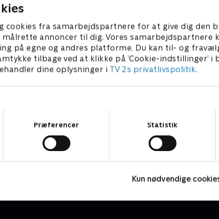
kies
g cookies fra samarbejdspartnere for at give dig den b
l at målrette annoncer til dig. Vores samarbejdspartner
ing på egne og andres platforme. Du kan til- og fravæl
amtykke tilbage ved at klikke på ’Cookie-indstillinger’ i
handler dine oplysninger i
TV 2s privatlivspolitik
.
Samtykkevalg
Præferencer
Statistik
Little Charmers
V
Børneserier • 2 sæsoner
B
Kun nødvendige cookie