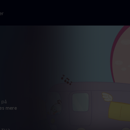
er
r på
æs mere