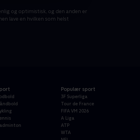
nlig og optimistisk, og den anden er
en lave en hvilken som helst
port
Populær sport
odbold
3F Superliga
åndbold
Tour de France
ykling
FIFA VM 2026
ennis
A Liga
adminton
ATP
WTA
NFL