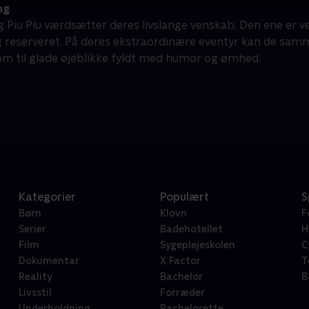
ng
 Piu Piu værdsætter deres livslange venskab. Den ene er ve
 reserveret. På deres ekstraordinære eventyr kan de samm
om til glade øjeblikke fyldt med humor og ømhed.
Kategorier
Populært
S
Børn
Klovn
F
Serier
Badehotellet
H
Film
Sygeplejeskolen
C
Dokumentar
X Factor
T
Reality
Bachelor
B
Livsstil
Forræder
Underholdning
Bachelorette