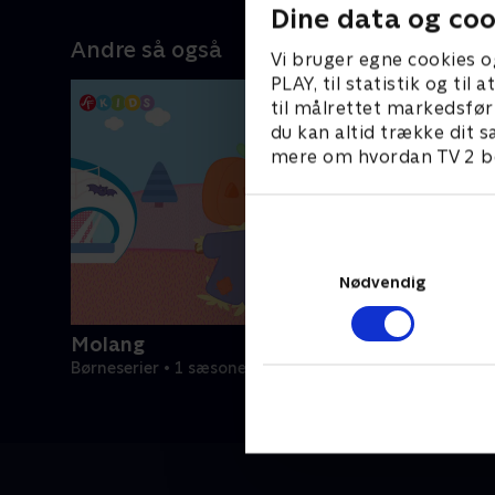
Dine data og coo
Andre så også
Vi bruger egne cookies o
PLAY, til statistik og ti
til målrettet markedsfør
du kan altid trække dit s
mere om hvordan TV 2 be
Nødvendig
Molang
Børneserier • 1 sæsoner