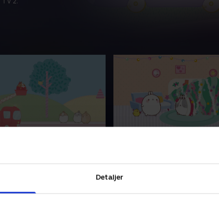
 TV 2.
dmænd!
5. Julemanden
 Piu Piu vil være
Det er juleaften. Molang og 
 og blive en del af holdet
pynter træet, men det står
Detaljer
en. De består flere tests,
faretruende ustabilt. Da ju
rre har de ikke de
ankommer, vælter træet og
ge færdigheder
ud!.
2024 • 3 min
28. marts 2024 • 3 min