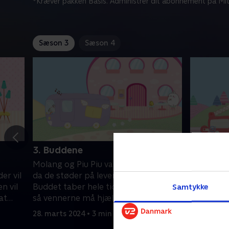
*Kræver pakken Basis. Administrer dit abonnement på Mit
Sæson 3
Sæson 4
3. Buddene
4. Bran
Molang og Piu Piu vandrer i bjergene,
Molang og
er vil
da de støder på leveringsbuddet.
brandmænd
n vil
Buddet taber hele tiden sine kasser,
på station
Samtykke
at
så vennerne må hjælpe ham, men det
men desvæ
er ikke let...
nødvendi
28. marts 2024 • 3 min
28. marts 