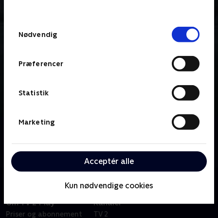
behandler dine oplysninger i
TV 2s privatlivspolitik
.
Samtykkevalg
Nødvendig
Præferencer
Statistik
Marketing
Om Mobland
To mafiafamilier bekriger hinanden i en magtkamp,
der truer med at vælte imperier og ødelægge liv.
Acceptér alle
Kun nødvendige cookies
Om TV 2 Play
Kanaler
Priser og abonnement
TV 2