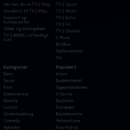
Her kan du se TV 2 Play
TV 2 Sport
Gavekort til TV 2 Play
TV 2 News
Support og
TV 2 Echo
Kundecenter
TV 2 Fri
Vilkår og betingelser
TV 2 Charlie
TV 2 NEWS i offentligt
C More
rum
BritBox
SkyShowtime
Oiii
Kategorier
Populært
Børn
Klovn
Serier
Badehotellet
Film
Sygeplejeskolen
Dokumentar
X Factor
Reality
Bachelor
Livsstil
Forræder
Underholdning
Bachelorette
Comedy
Yellowstone
Nyheder
Paw Patrol