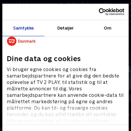
Harry må håndtere følgerne af
Richie slår til og sætter
mødet i Harrigan-familien.
Harrigan-familien i højeste
alarmberedskab. Kevin
9. juni 2025 • 49 min
forbereder sig på en total krig.
Samtykke
Detaljer
Om
16. juni 2025 • 45 min
Andre så også
Dine data og cookies
Vi bruger egne cookies og cookies fra
samarbejdspartnere for at give dig den bedste
oplevelse af TV 2 PLAY, til statistik og til at
målrette annoncer til dig. Vores
samarbejdspartnere kan anvende cookie-data til
målrettet markedsføring på egne og andres
platforme. Du kan til- og fravælge cookies
Hvide Sande
Konflikt
herunder, og du kan altid trække dit samtykke
Krimi & Spænding • 2 sæsoner
Krimi & Spændi
tilbage ved at klikke på ’Cookie-indstillinger’ i
bunden af siden. Læs mere om hvordan TV 2