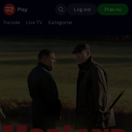
Log ind
Prøv nu
Forside
Live TV
Kategorier