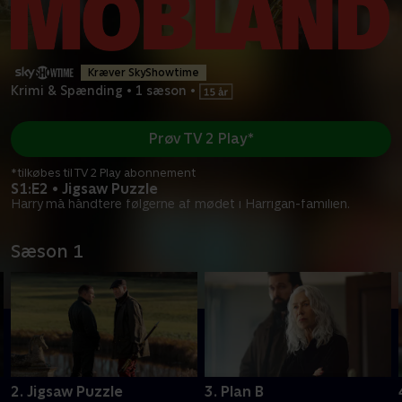
Kræver SkyShowtime
Krimi & Spænding
•
1 sæson
•
Prøv TV 2 Play*
*tilkøbes til TV 2 Play abonnement
S1:E2 • Jigsaw Puzzle
Harry må håndtere følgerne af mødet i Harrigan-familien.
Sæson 1
2. Jigsaw Puzzle
3. Plan B