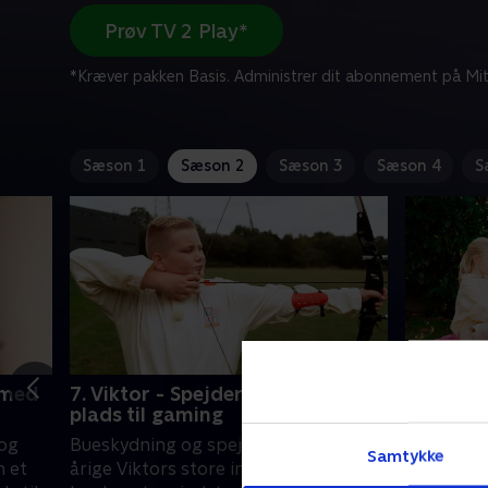
Prøv TV 2 Play*
*Kræver pakken Basis. Administrer dit abonnement på Mit
Sæson 1
Sæson 2
Sæson 3
Sæson 4
S
 med
7. Viktor - Spejderværelse med
8. Nora
plads til gaming
pailletv
 og
Bueskydning og spejder! Det er 11-
Norah er 
Samtykke
 et
årige Viktors store interesser. Viktor
danse! H