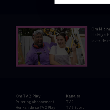
Om Mit n
Heldige b
laver de 
Om TV 2 Play
Kanaler
Priser og abonnement
TV 2
Her kan du se TV 2 Play
TV 2 Sport