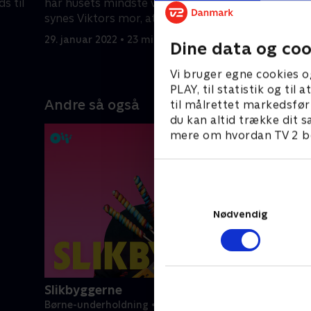
s til
har husets mindste værelse, derfor
danseværel
synes Viktors mor, at han skal have et
give den 
nyt værelse.
29. januar 2022 • 23 min
29. januar
Dine data og coo
Vi bruger egne cookies o
PLAY, til statistik og ti
Andre så også
til målrettet markedsfør
du kan altid trække dit s
mere om hvordan TV 2 be
Nødvendig
Slikbyggerne
Børne-underholdning • 3 sæsoner