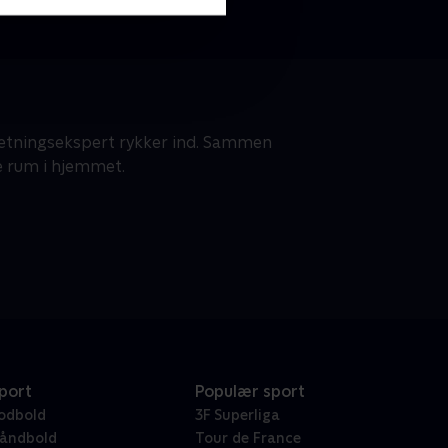
dretningsekspert rykker ind. Sammen
e rum i hjemmet.
port
Populær sport
odbold
3F Superliga
åndbold
Tour de France