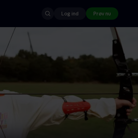
Log ind
Prøv nu