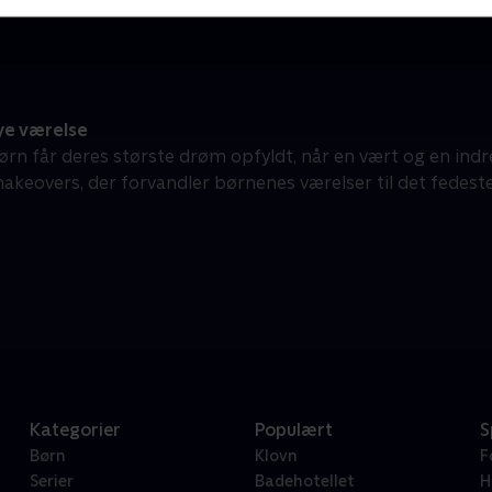
ye værelse
ørn får deres største drøm opfyldt, når en vært og en in
makeovers, der forvandler børnenes værelser til det fedest
Kategorier
Populært
S
Børn
Klovn
F
Serier
Badehotellet
H