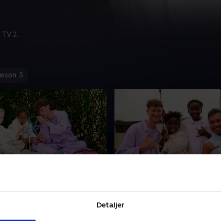
 TV 2.
æson 5
h - Danseværelse med
1. Toju & Bolu -
æg
Fodbolddrengene får et
streetværelse
9 år gammel og elsker at
Detaljer
Toju på 11 og Bolu på 8 år d
un drømmer om et