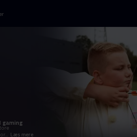
er
il gaming
tore
for
...
Læs mere