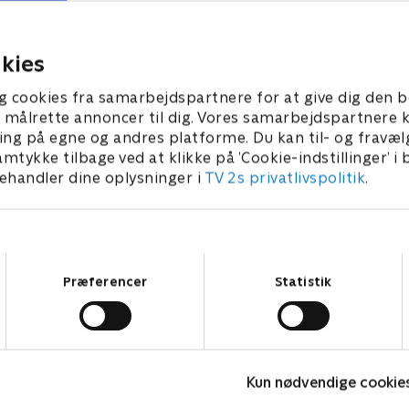
værelse. De har ikke meget p
se, hvor der er plads til at
Kan det lade sig gøre at lave
gas på dansegulvet.
deleværelse med plads og c
 2022 • 21 min
kies
og fodbold?
14. januar 2023 • 25 min
g cookies fra samarbejdspartnere for at give dig den b
l at målrette annoncer til dig. Vores samarbejdspartner
ing på egne og andres platforme. Du kan til- og fravæl
amtykke tilbage ved at klikke på ’Cookie-indstillinger’ i
handler dine oplysninger i
TV 2s privatlivspolitik
.
Samtykkevalg
Præferencer
Statistik
Kreaklubben
A
Kun nødvendige cookie
Børne-underholdning • 2 sæsoner
B