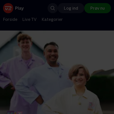
Log ind
Prøv nu
Forside
Live TV
Kategorier