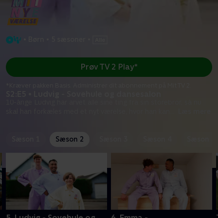
•
Børn
•
5 sæsoner
•
Prøv TV 2 Play*
*Kræver pakken Basis. Administrer dit abonnement på Mit TV 2.
S2:E5 • Ludvig - Sovehule og dansesalon
10-årige Ludvig har arvet alle sine ting fra sin storebror, så nu
skal han forkæles med et nyt værelse, hvor han kan
...
Læs mere
Sæson 1
Sæson 2
Sæson 3
Sæson 4
Sæson 5
5. Ludvig - Sovehule og
6. Emma -