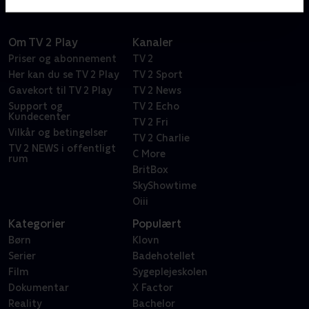
Om TV 2 Play
Kanaler
Priser og abonnement
TV 2
Her kan du se TV 2 Play
TV 2 Sport
Gavekort til TV 2 Play
TV 2 News
Support og
TV 2 Echo
Kundecenter
TV 2 Fri
Vilkår og betingelser
TV 2 Charlie
TV 2 NEWS i offentligt
C More
rum
BritBox
SkyShowtime
Oiii
Kategorier
Populært
Børn
Klovn
Serier
Badehotellet
Film
Sygeplejeskolen
Dokumentar
X Factor
Reality
Bachelor