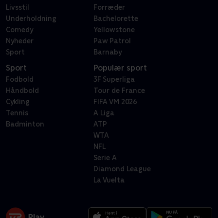
Livsstil
Forræder
Underholdning
Bachelorette
Comedy
Yellowstone
Nyheder
Paw Patrol
Sport
Barnaby
Sport
Populær sport
Fodbold
3F Superliga
Håndbold
Tour de France
Cykling
FIFA VM 2026
Tennis
A Liga
Badminton
ATP
WTA
NFL
Serie A
Diamond League
La Vuelta