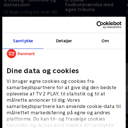
dansesalon
Fodboldværelse med
egen tribune
10-årige Ludvig har arvet alle
13-årige Emma elsker fodbold
sine ting fra sin storebror, så nu
og sine veninder. Hun drømmer
skal han forkæles med et nyt
om et teenageværelse, hvor
værelse, hvor han kan bygge
der er plads til alle veninderne.
huler, læse og hygge sig.
22. januar 2022 • 22 min
Samtykke
Detaljer
Om
22. januar 2022 • 24 min
Andre så også
Dine data og cookies
Vi bruger egne cookies og cookies fra
samarbejdspartnere for at give dig den bedste
oplevelse af TV 2 PLAY, til statistik og til at
målrette annoncer til dig. Vores
samarbejdspartnere kan anvende cookie-data til
målrettet markedsføring på egne og andres
Slikbyggerne
Kreaklubben
platforme. Du kan til- og fravælge cookies
herunder, og du kan altid trække dit samtykke
Børne-underholdning • 3 sæsoner
Børne-underhol