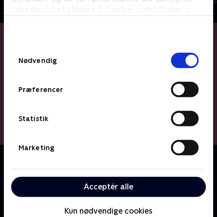
Børne-underholdning • 3 sæsoner
Børne-underhol
tilbage ved at klikke på ’Cookie-indstillinger’ i
bunden af siden. Læs mere om hvordan TV 2
behandler dine oplysninger i
TV 2s privatlivspolitik
.
Samtykkevalg
Nødvendig
Præferencer
Statistik
Marketing
Om Mit nye værelse
Heldige børn får deres største drøm opfyldt, når en
vært og en indretningsekspert rykker ind. Sammen
Acceptér alle
laver de makeovers, der forvandler børnenes
værelser til det fedeste rum i hjemmet.
Kun nødvendige cookies