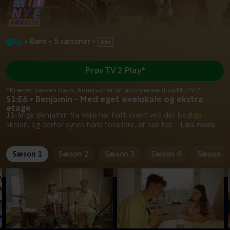
•
Børn
•
5 sæsoner
•
Prøv TV 2 Play*
*Kræver pakken Basis. Administrer dit abonnement på Mit TV 2.
S1:E6 • Benjamin - Med eget øvelokale og ekstra
etage
11-årige Benjamin fra Vejle har haft svært ved det boglige i
skolen, og derfor synes hans forældre, at han har
...
Læs mere
Sæson 1
Sæson 2
Sæson 3
Sæson 4
Sæson 5