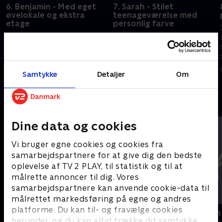
6. Benjamin - Med eget
7. Sarah - Stilet
øvelokale og ekstra
teenageværelse med
etage
personlig farve
11-årige Benjamin fra Vejle har
12-årige Sarahs liv ændrede sig,
haft svært ved det boglige i
da hendes forældre blev skilt.
skolen, og derfor synes hans
Derfor synes hendes tante, at
forældre, at han har fortjent at
Sarah har fortjent et nyt
Samtykke
Detaljer
Om
blive forkælet med et nyt
værelse med masser af hygge
9. januar 2021 • 23 min
9. januar 2021 • 22 min
værelse.
og charme.
Andre så også
Dine data og cookies
Vi bruger egne cookies og cookies fra
samarbejdspartnere for at give dig den bedste
oplevelse af TV 2 PLAY, til statistik og til at
målrette annoncer til dig. Vores
samarbejdspartnere kan anvende cookie-data til
målrettet markedsføring på egne og andres
platforme. Du kan til- og fravælge cookies
Slikbyggerne
Kreaklubben
herunder, og du kan altid trække dit samtykke