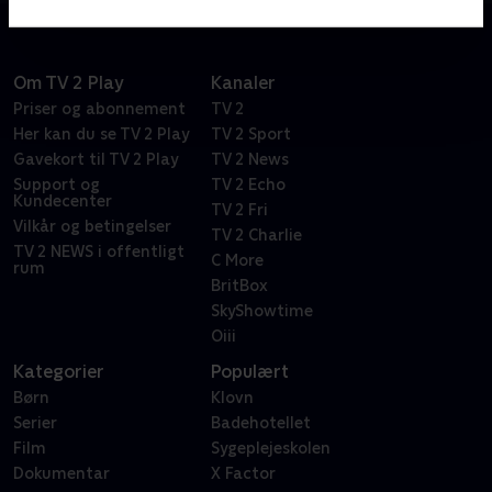
Om TV 2 Play
Kanaler
Priser og abonnement
TV 2
Her kan du se TV 2 Play
TV 2 Sport
Gavekort til TV 2 Play
TV 2 News
Support og
TV 2 Echo
Kundecenter
TV 2 Fri
Vilkår og betingelser
TV 2 Charlie
TV 2 NEWS i offentligt
C More
rum
BritBox
SkyShowtime
Oiii
Kategorier
Populært
Børn
Klovn
Serier
Badehotellet
Film
Sygeplejeskolen
Dokumentar
X Factor