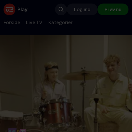
Log ind
Prøv nu
Forside
Live TV
Kategorier