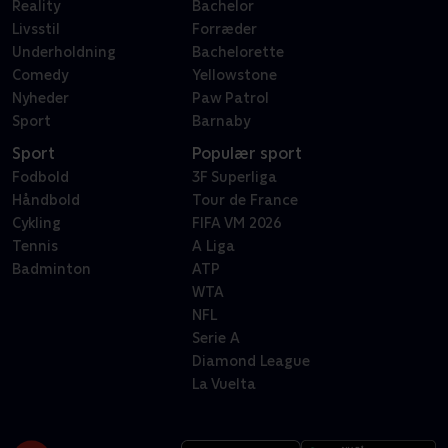
Reality
Bachelor
Livsstil
Forræder
Underholdning
Bachelorette
Comedy
Yellowstone
Nyheder
Paw Patrol
Sport
Barnaby
Sport
Populær sport
Fodbold
3F Superliga
Håndbold
Tour de France
Cykling
FIFA VM 2026
Tennis
A Liga
Badminton
ATP
WTA
NFL
Serie A
Diamond League
La Vuelta