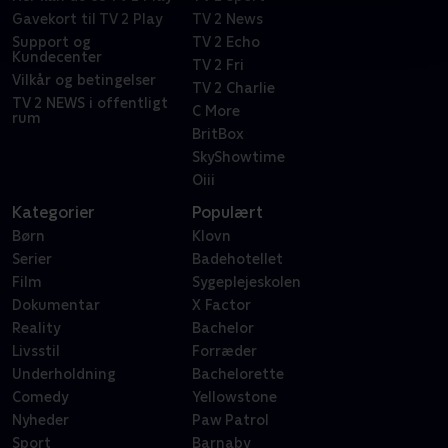
Gavekort til TV 2 Play
TV 2 News
Support og
TV 2 Echo
Kundecenter
TV 2 Fri
Vilkår og betingelser
TV 2 Charlie
TV 2 NEWS i offentligt
C More
rum
BritBox
SkyShowtime
Oiii
Kategorier
Populært
Børn
Klovn
Serier
Badehotellet
Film
Sygeplejeskolen
Dokumentar
X Factor
Reality
Bachelor
Livsstil
Forræder
Underholdning
Bachelorette
Comedy
Yellowstone
Nyheder
Paw Patrol
Sport
Barnaby