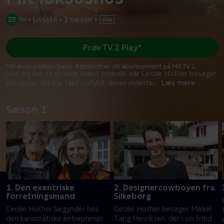
•
Livsstil
•
1 sæson
•
Prøv TV 2 Play*
*Kræver pakken Basis. Administrer dit abonnement på Mit TV 2.
Gør dig klar til at blive blæst omkuld, når Cecilie Hother besøger
danskere, der har fået opfyldt deres vildeste
...
Læs mere
Sæson 1
1. Den exentriske
2. Designercowboyen fra
forretningsmand
Silkeborg
Cecilie Hother begynder hos
Cecilie Hother besøger Mikkel
den karismatiske entreprenør
Tang Henriksen, der i sin fritid