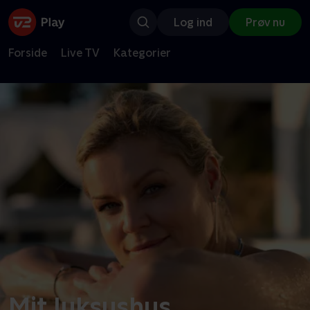
Log ind
Prøv nu
Forside
Live TV
Kategorier
Mit luksushus