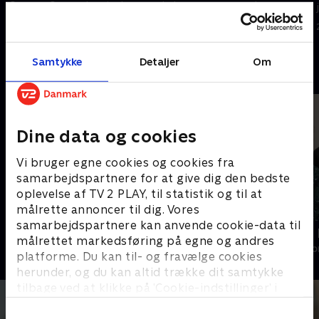
Gregers Graae, der ejer huse
køber og renoverer huse og
mange forskellige steder i
sælger dem videre.
verden.
22. maj 2018 • 30 min
22. maj 2018 • 29 min
Samtykke
Detaljer
Om
Andre så også
Dine data og cookies
Vi bruger egne cookies og cookies fra
samarbejdspartnere for at give dig den bedste
oplevelse af TV 2 PLAY, til statistik og til at
målrette annoncer til dig. Vores
samarbejdspartnere kan anvende cookie-data til
Blændende boliger
Sig det med 
målrettet markedsføring på egne og andres
Livsstil • 1 sæsoner
Livsstil • 1 sæs
platforme. Du kan til- og fravælge cookies
herunder, og du kan altid trække dit samtykke
tilbage ved at klikke på ’Cookie-indstillinger’ i
bunden af siden. Læs mere om hvordan TV 2
behandler dine oplysninger i