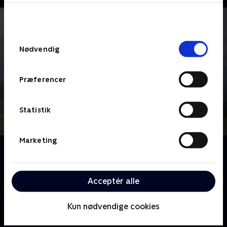
bunden af siden. Læs mere om hvordan TV 2
behandler dine oplysninger i
TV 2s privatlivspolitik
.
Samtykkevalg
Nødvendig
Præferencer
Statistik
Marketing
Om Mit Frankrig
Tag med et højst umage par på et utraditionelt
roadtrip; Jørgen Leth har inviteret Hans Pilgaard på
Acceptér alle
en personlig tur gennem sit elskede Frankrig.
Kun nødvendige cookies