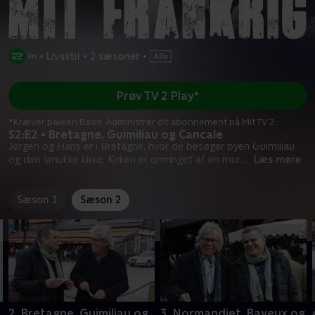
•
Livsstil
•
2 sæsoner
•
Prøv TV 2 Play*
*Kræver pakken Basis. Administrer dit abonnement på Mit TV 2.
S2:E2 • Bretagne, Guimiliau og Cancale
Jørgen og Hans er i Bretagne, hvor de besøger byen Guimiliau
og den smukke kirke. Kirken er omringet af en mur,
...
Læs mere
Sæson 1
Sæson 2
2. Bretagne, Guimiliau og
3. Normandiet, Bayeux og