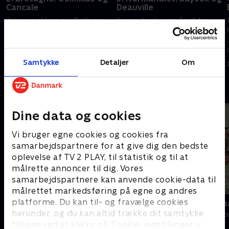
Cancale
Deauville
Jørgen og Hans er i Bretagne,
Jørgen trodser sin frygt for
hvor de besøger byen Guimiliau
svaner, når han står ansigt til
og den smukke kirke. Kirken er
ansigt med den sorte svane i
omringet af en mur, der
Bayeux. Og når man siger
.
gemmer på de såkaldte
Bayeux, må man også sige
Samtykke
Detaljer
Om
5. april 2016 • 28 min
12. april 2016 • 29 min
calvaires
tapet. .
Andre så også
Dine data og cookies
Vi bruger egne cookies og cookies fra
samarbejdspartnere for at give dig den bedste
oplevelse af TV 2 PLAY, til statistik og til at
målrette annoncer til dig. Vores
samarbejdspartnere kan anvende cookie-data til
målrettet markedsføring på egne og andres
platforme. Du kan til- og fravælge cookies
Størst
Tre sultne 
herunder, og du kan altid trække dit samtykke
Livsstil • 6 sæsoner
Livsstil • 1 sæs
tilbage ved at klikke på ’Cookie-indstillinger’ i