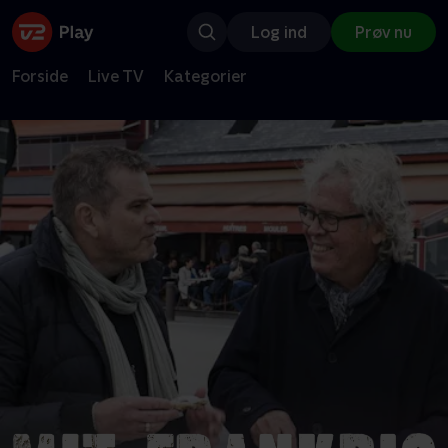
Log ind
Prøv nu
Forside
Live TV
Kategorier