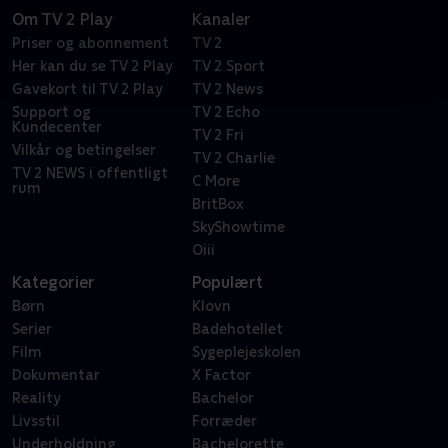
Om TV 2 Play
Kanaler
Priser og abonnement
TV 2
Her kan du se TV 2 Play
TV 2 Sport
Gavekort til TV 2 Play
TV 2 News
Support og
TV 2 Echo
Kundecenter
TV 2 Fri
Vilkår og betingelser
TV 2 Charlie
TV 2 NEWS i offentligt
C More
rum
BritBox
SkyShowtime
Oiii
Kategorier
Populært
Børn
Klovn
Serier
Badehotellet
Film
Sygeplejeskolen
Dokumentar
X Factor
Reality
Bachelor
Livsstil
Forræder
Underholdning
Bachelorette