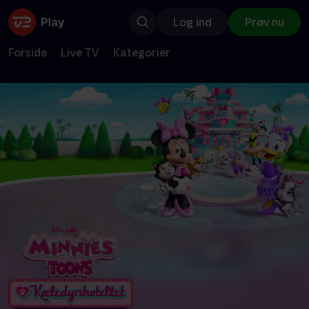
Log ind
Prøv nu
Forside
Live TV
Kategorier