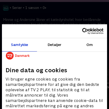
•
Serier
•
1 sæson
•
0+
Minnie og Andersine åbner et kæledyrshotel, hvor bedårende
kæledyr kommer for at lege, slappe af og blive nusset om. Med
hjælp fra Nora og Kukkeloca står løjerne i kø.
Kræver tilkøb
Samtykke
Detaljer
Om
Mere indhold fra Disney+
Dine data og cookies
Vi bruger egne cookies og cookies fra
samarbejdspartnere for at give dig den bedste
oplevelse af TV 2 PLAY, til statistik og til at
målrette annoncer til dig. Vores
samarbejdspartnere kan anvende cookie-data til
målrettet markedsføring på egne og andres