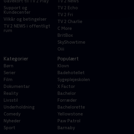
Gavekort til TV 2 Play
TV 2 News
Support og
TV 2 Echo
Kundecenter
TV 2 Fri
Vilkår og betingelser
TV 2 Charlie
TV 2 NEWS i offentligt
C More
rum
BritBox
SkyShowtime
Oiii
Kategorier
Populært
Børn
Klovn
Serier
Badehotellet
Film
Sygeplejeskolen
Dokumentar
X Factor
Reality
Bachelor
Livsstil
Forræder
Underholdning
Bachelorette
Comedy
Yellowstone
Nyheder
Paw Patrol
Sport
Barnaby