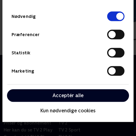
TV 2s privatlivspolitik
.
Samtykkevalg
Nødvendig
Præferencer
Statistik
Om Miniteve: Udeleg
En samling af små kortfilm for de yngste børn i
Marketing
alderen 1-4 år. Filmene er enkle, lærerige og
underholdende.
Acceptér alle
Kun nødvendige cookies
Om TV 2 Play
Kanaler
Priser og abonnement
TV 2
Her kan du se TV 2 Play
TV 2 Sport