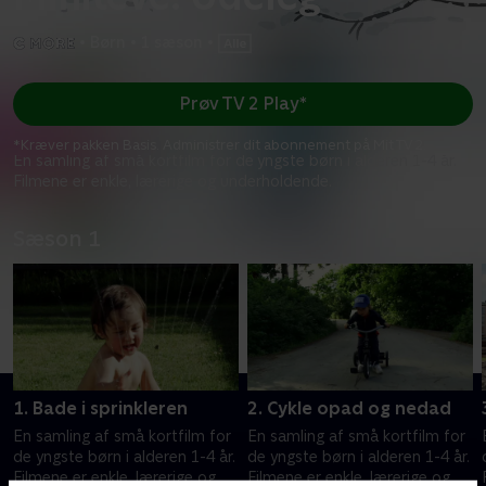
•
Børn
•
1 sæson
•
Prøv TV 2 Play*
*Kræver pakken Basis. Administrer dit abonnement på Mit TV 2.
En samling af små kortfilm for de yngste børn i alderen 1-4 år.
Filmene er enkle, lærerige og underholdende.
Sæson 1
1. Bade i sprinkleren
2. Cykle opad og nedad
En samling af små kortfilm for
En samling af små kortfilm for
de yngste børn i alderen 1-4 år.
de yngste børn i alderen 1-4 år.
Filmene er enkle, lærerige og
Filmene er enkle, lærerige og