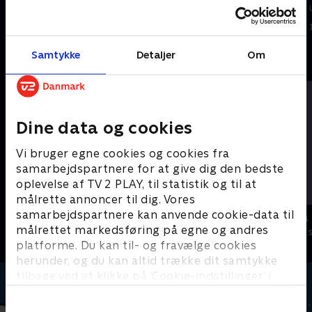
underholdende.
underholdende.
16. februar 2024 • 2 min
16. februar 2024 • 2 min
Samtykke
Detaljer
Om
Andre så også
Dine data og cookies
Vi bruger egne cookies og cookies fra
samarbejdspartnere for at give dig den bedste
oplevelse af TV 2 PLAY, til statistik og til at
målrette annoncer til dig. Vores
samarbejdspartnere kan anvende cookie-data til
Miniteve: Transportmidler
Miniteve: P
målrettet markedsføring på egne og andres
Børneserier • 1 sæsoner
Børneserier • 1
platforme. Du kan til- og fravælge cookies
herunder, og du kan altid trække dit samtykke
tilbage ved at klikke på ’Cookie-indstillinger’ i
bunden af siden. Læs mere om hvordan TV 2
behandler dine oplysninger i