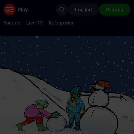
Log ind
Prøv nu
Forside
Live TV
Kategorier
Miniteve: Udeleg