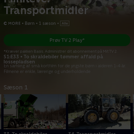
Transportmidler
•
Børn
•
1 sæson
•
Prøv TV 2 Play*
*Kræver pakken Basis. Administrer dit abonnement på Mit TV 2.
S1:E33 • To skraldebiler tømmer affald på
lossepladsen
En samling af små kortfilm for de yngste børn i alderen 1-4 år.
Filmene er enkle, lærerige og underholdende
Sæson 1