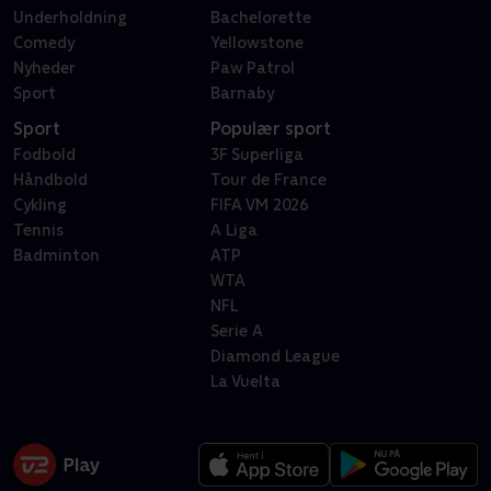
Underholdning
Bachelorette
Comedy
Yellowstone
Nyheder
Paw Patrol
Sport
Barnaby
Sport
Populær sport
Fodbold
3F Superliga
Håndbold
Tour de France
Cykling
FIFA VM 2026
Tennis
A Liga
Badminton
ATP
WTA
NFL
Serie A
Diamond League
La Vuelta