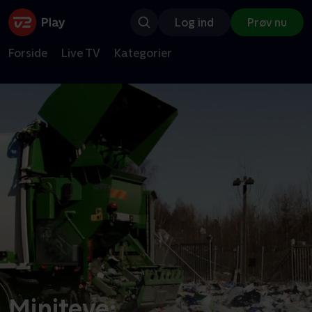
Log ind
Prøv nu
Forside
Live TV
Kategorier
Miniteve: