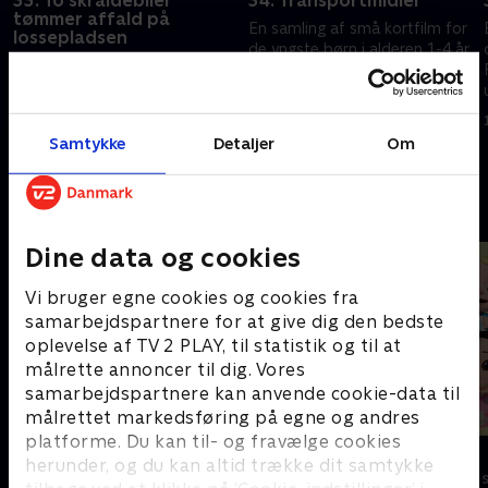
33. To skraldebiler
34. Transportmidler
tømmer affald på
En samling af små kortfilm for
lossepladsen
de yngste børn i alderen 1-4 år.
En samling af små kortfilm for
.
Filmene er enkle, lærerige og
de yngste børn i alderen 1-4 år.
underholdende
Filmene er enkle, lærerige og
14. februar 2024 • 0 min
underholdende
Samtykke
Detaljer
Om
14. februar 2024 • 2 min
Andre så også
Dine data og cookies
Vi bruger egne cookies og cookies fra
samarbejdspartnere for at give dig den bedste
oplevelse af TV 2 PLAY, til statistik og til at
målrette annoncer til dig. Vores
samarbejdspartnere kan anvende cookie-data til
målrettet markedsføring på egne og andres
platforme. Du kan til- og fravælge cookies
Miniteve: Maskiner
Cocomelon
herunder, og du kan altid trække dit samtykke
Børneserier • 1 sæsoner
Børneserier • 1