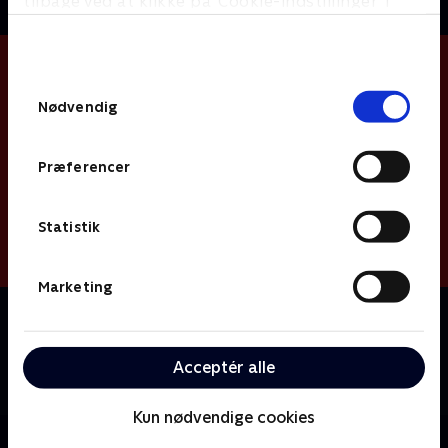
tilbage ved at klikke på ’Cookie-indstillinger’ i
bunden af siden. Læs mere om hvordan TV 2
behandler dine oplysninger i
TV 2s privatlivspolitik
.
Samtykkevalg
Nødvendig
Præferencer
Statistik
Marketing
Om Miniteve: Transportmidler
En samling af små kortfilm for de yngste børn i
alderen 1-4 år. Filmene er enkle, lærerige og
Acceptér alle
underholdende.
Kun nødvendige cookies