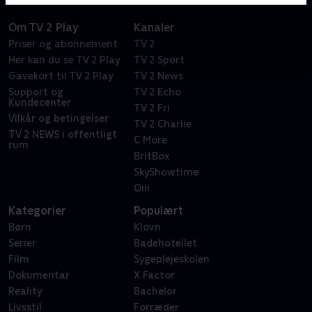
Om TV 2 Play
Kanaler
Priser og abonnement
TV 2
Her kan du se TV 2 Play
TV 2 Sport
Gavekort til TV 2 Play
TV 2 News
Support og
TV 2 Echo
Kundecenter
TV 2 Fri
Vilkår og betingelser
TV 2 Charlie
TV 2 NEWS i offentligt
C More
rum
BritBox
SkyShowtime
Oiii
Kategorier
Populært
Børn
Klovn
Serier
Badehotellet
Film
Sygeplejeskolen
Dokumentar
X Factor
Reality
Bachelor
Livsstil
Forræder