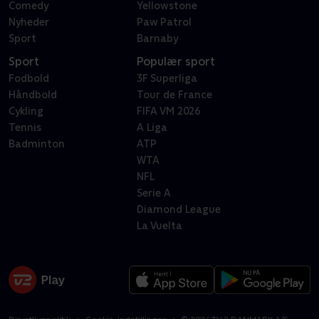
Comedy
Yellowstone
Nyheder
Paw Patrol
Sport
Barnaby
Sport
Populær sport
Fodbold
3F Superliga
Håndbold
Tour de France
Cykling
FIFA VM 2026
Tennis
A Liga
Badminton
ATP
WTA
NFL
Serie A
Diamond League
La Vuelta