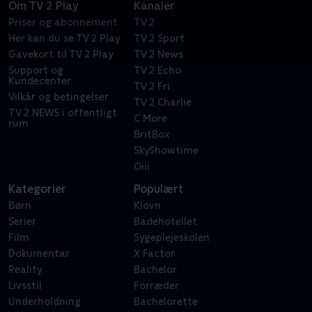
Om TV 2 Play
Kanaler
Priser og abonnement
TV 2
Her kan du se TV 2 Play
TV 2 Sport
Gavekort til TV 2 Play
TV 2 News
Support og
TV 2 Echo
Kundecenter
TV 2 Fri
Vilkår og betingelser
TV 2 Charlie
TV 2 NEWS i offentligt
C More
rum
BritBox
SkyShowtime
Oiii
Kategorier
Populært
Børn
Klovn
Serier
Badehotellet
Film
Sygeplejeskolen
Dokumentar
X Factor
Reality
Bachelor
Livsstil
Forræder
Underholdning
Bachelorette