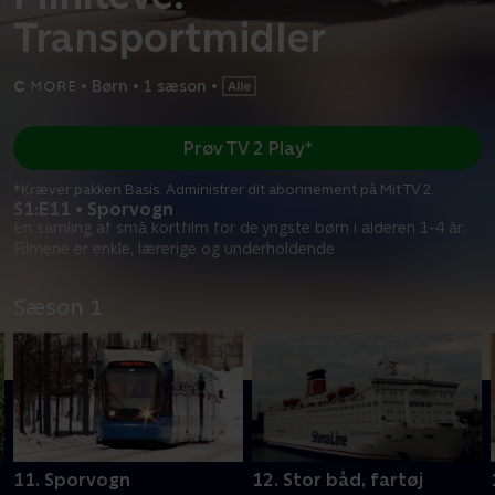
Transportmidler
•
Børn
•
1 sæson
•
Prøv TV 2 Play*
*Kræver pakken Basis. Administrer dit abonnement på Mit TV 2.
S1:E11 • Sporvogn
En samling af små kortfilm for de yngste børn i alderen 1-4 år.
Filmene er enkle, lærerige og underholdende
Sæson 1
11. Sporvogn
12. Stor båd, fartøj