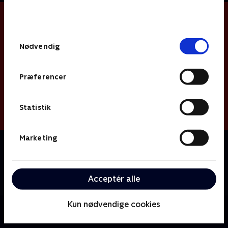
bunden af siden. Læs mere om hvordan TV 2
behandler dine oplysninger i
TV 2s privatlivspolitik
.
Samtykkevalg
Nødvendig
Præferencer
Statistik
Marketing
Om Miniteve: Transportmidler
En samling af små kortfilm for de yngste børn i
alderen 1-4 år. Filmene er enkle, lærerige og
Acceptér alle
underholdende.
Kun nødvendige cookies