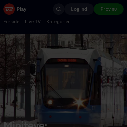
Log ind
Prøv nu
Forside
Live TV
Kategorier
Miniteve: