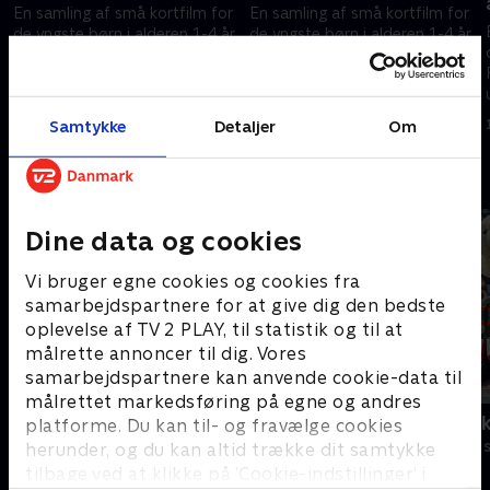
En samling af små kortfilm for
En samling af små kortfilm for
.
de yngste børn i alderen 1-4 år.
de yngste børn i alderen 1-4 år.
Filmene er enkle, lærerige og
Filmene er enkle, lærerige og
underholdende
underholdende
14. februar 2024 • 2 min
14. februar 2024 • 1 min
Samtykke
Detaljer
Om
Andre så også
Dine data og cookies
Vi bruger egne cookies og cookies fra
samarbejdspartnere for at give dig den bedste
oplevelse af TV 2 PLAY, til statistik og til at
målrette annoncer til dig. Vores
samarbejdspartnere kan anvende cookie-data til
målrettet markedsføring på egne og andres
Miniteve: Maskiner
Kæmpemask
platforme. Du kan til- og fravælge cookies
Børneserier • 1 sæsoner
Børneserier • 8
herunder, og du kan altid trække dit samtykke
tilbage ved at klikke på ’Cookie-indstillinger’ i