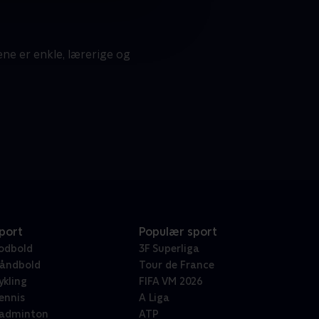
ene er enkle, lærerige og
port
Populær sport
odbold
3F Superliga
åndbold
Tour de France
ykling
FIFA VM 2026
ennis
A Liga
adminton
ATP