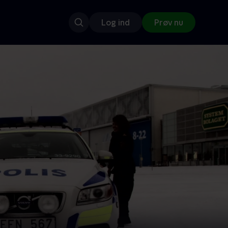
Log ind
Prøv nu