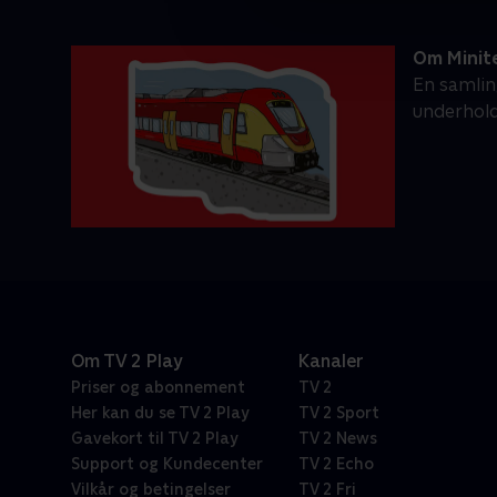
Om Minit
En samlin
underhol
Om TV 2 Play
Kanaler
Priser og abonnement
TV 2
Her kan du se TV 2 Play
TV 2 Sport
Gavekort til TV 2 Play
TV 2 News
Support og Kundecenter
TV 2 Echo
Vilkår og betingelser
TV 2 Fri