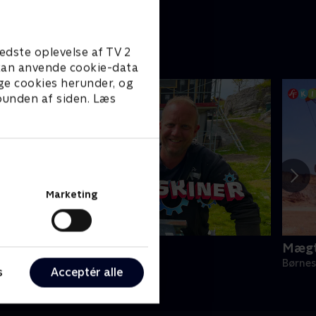
edste oplevelse af TV 2
e kan anvende cookie-data
ge cookies herunder, og
 bunden af siden. Læs
Marketing
Kæmpemaskiner
Mægt
ørneserier • 8 sæsoner
Børnes
s
Acceptér alle