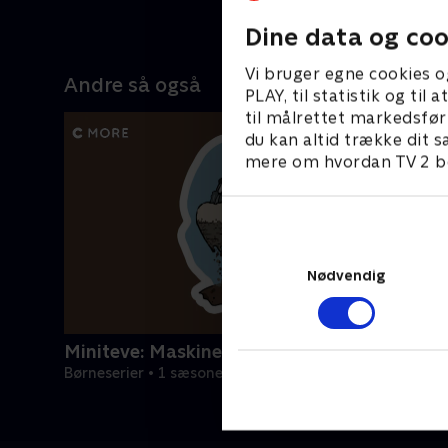
Dine data og coo
Vi bruger egne cookies o
Andre så også
PLAY, til statistik og ti
til målrettet markedsfør
du kan altid trække dit s
mere om hvordan TV 2 be
Nødvendig
Miniteve: Maskiner
Børneserier • 1 sæsoner