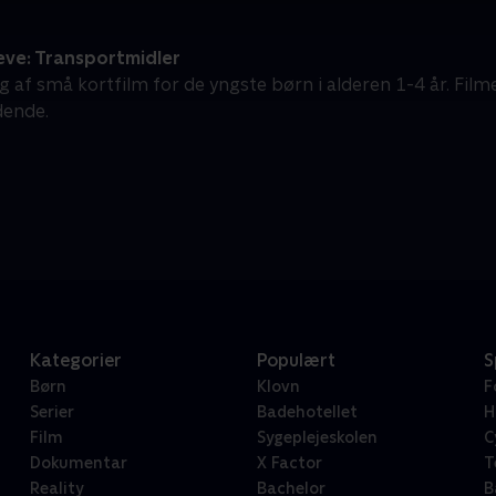
eve: Transportmidler
g af små kortfilm for de yngste børn i alderen 1-4 år. Film
dende.
Kategorier
Populært
S
Børn
Klovn
F
Serier
Badehotellet
H
Film
Sygeplejeskolen
C
Dokumentar
X Factor
T
Reality
Bachelor
B