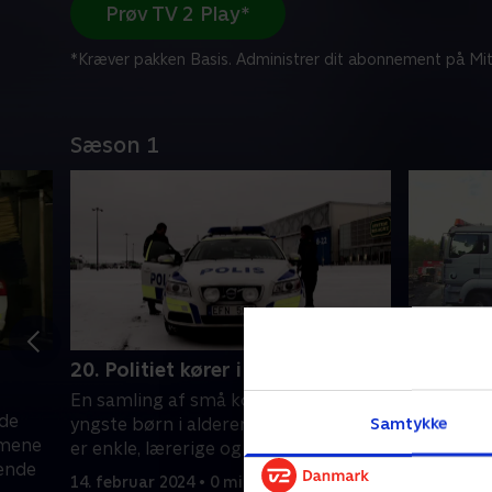
Prøv TV 2 Play*
*Kræver pakken Basis. Administrer dit abonnement på Mit
Sæson 1
20. Politiet kører i politibiler
21. Ceme
En samling af små kortfilm for de
En samlin
 de
Samtykke
yngste børn i alderen 1-4 år. Filmene
yngste bø
lmene
er enkle, lærerige og underholdende
er enkle,
dende
14. februar 2024 • 0 min
14. februa