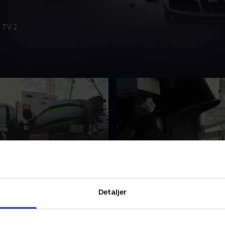
 TV 2.
ntbil
22. Cementbilen
g af små kortfilm for de
En samling af små kortfilm 
Detaljer
rn i alderen 1-4 år. Filmene
yngste børn i alderen 1-4 år
 lærerige og underholdende
er enkle, lærerige og under
r 2024 • 1 min
14. februar 2024 • 1 min